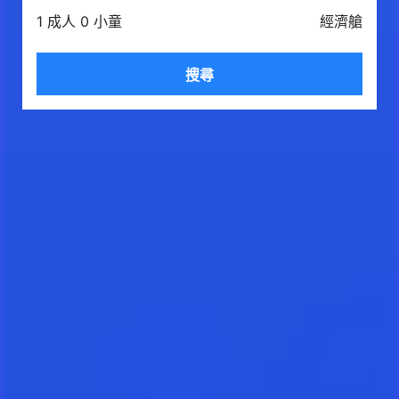
1 成人 0 小童
經濟艙
搜尋