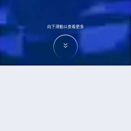
向下滑動以查看更多
首頁
機票
烏蘭巴托到鹿兒島市的機票
搜尋由烏蘭巴托飛往鹿兒島市的廉價航班
單程
來回