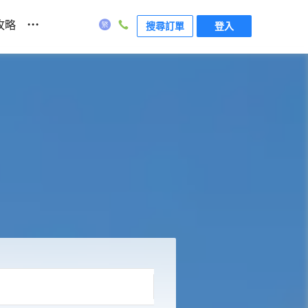
...
攻略
搜尋訂單
登入