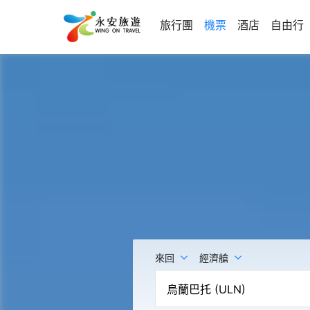
旅行團
機票
酒店
自由行
來回
經濟艙