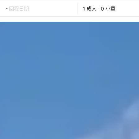
-
回程日期
1 成人 · 0 小童