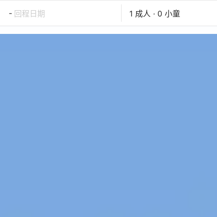
-
回程日期
1 成人 · 0 小童