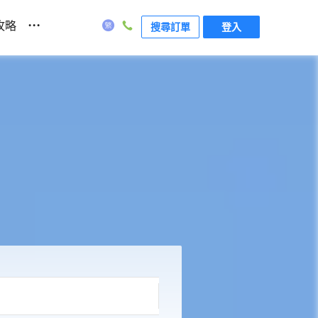
...
攻略
搜尋訂單
登入