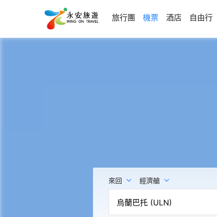
旅行團
機票
酒店
自由行
來回
經濟艙