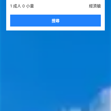
1 成人 0 小童
經濟艙
搜尋