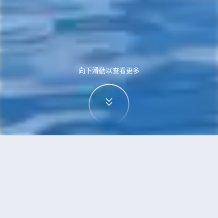
向下滑動以查看更多
首頁
機票
烏蘭巴托到烏魯木齊的機票
搜尋由烏蘭巴托飛往烏魯木齊的廉價航班，單程票
價低至HKD3,572