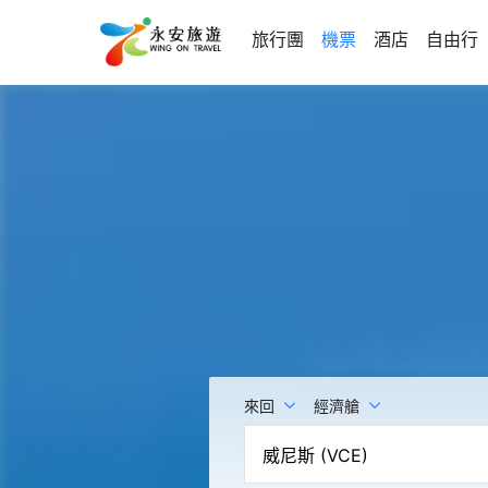
旅行團
機票
酒店
自由行
來回
經濟艙