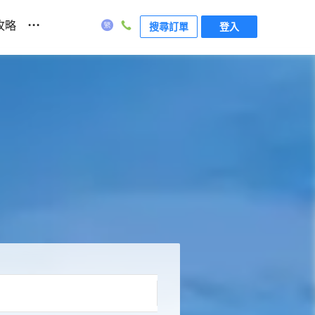
...
攻略
搜尋訂單
登入