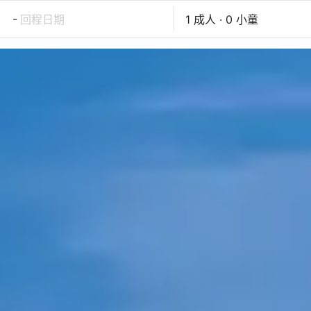
-
回程日期
1 成人 · 0 小童