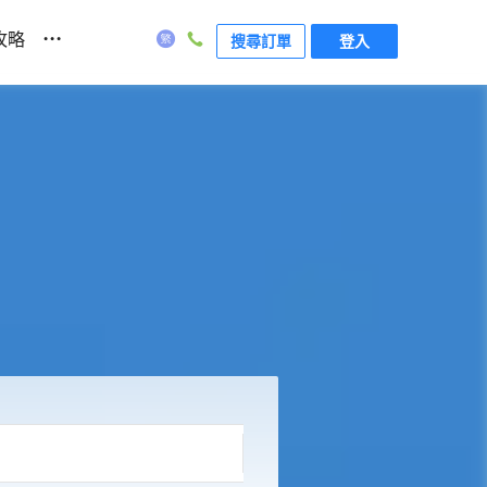
...
攻略
搜尋訂單
登入