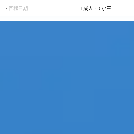
-
回程日期
1 成人 · 0 小童