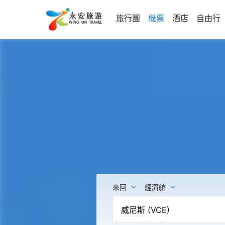
旅行團
機票
酒店
自由行
來回
經濟艙