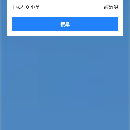
1 成人 0 小童
經濟艙
搜尋