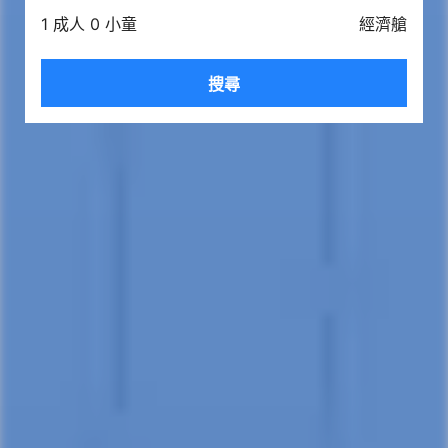
1 成人 0 小童
經濟艙
搜尋