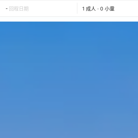
-
回程日期
1 成人 · 0 小童