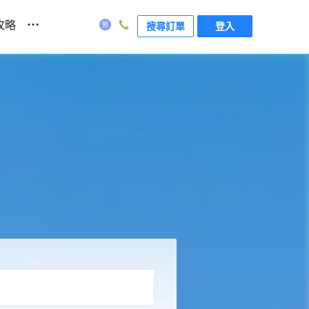
...
攻略
搜尋訂單
登入