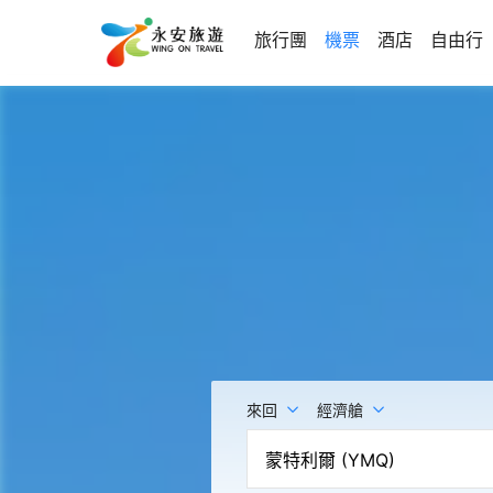
旅行團
機票
酒店
自由行
來回
經濟艙