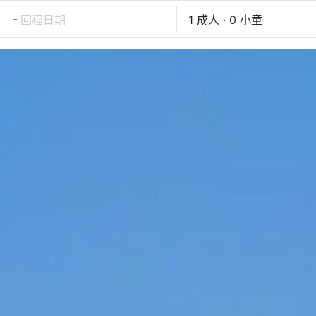
-
回程日期
1 成人 · 0 小童