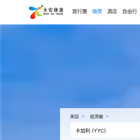
旅行團
機票
酒店
自由行
來回
經濟艙