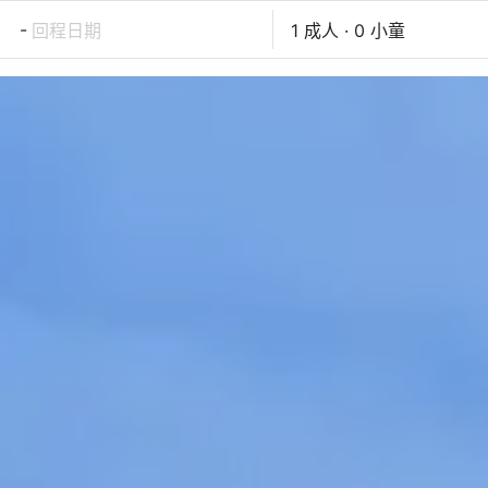
-
回程日期
1 成人 · 0 小童