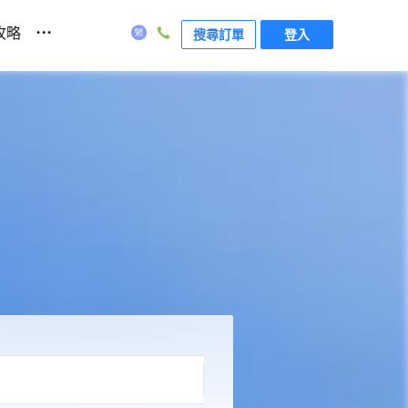
...
攻略
搜尋訂單
登入