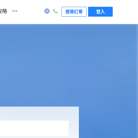
...
攻略
搜尋訂單
登入