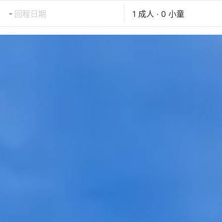
-
回程日期
1 成人 · 0 小童