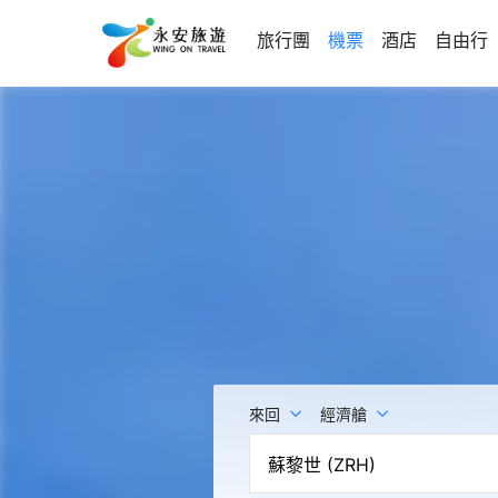
旅行團
機票
酒店
自由行
來回
經濟艙