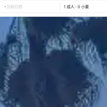
-
回程日期
1 成人 · 0 小童