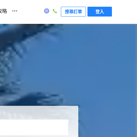
...
攻略
搜尋訂單
登入