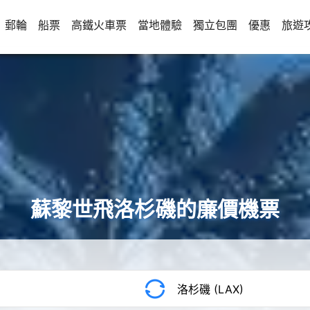
郵輪
船票
高鐵火車票
當地體驗
獨立包團
優惠
旅遊
蘇黎世飛洛杉磯的廉價機票