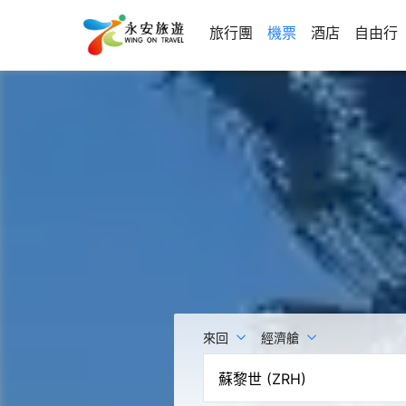
旅行團
機票
酒店
自由行
來回
經濟艙