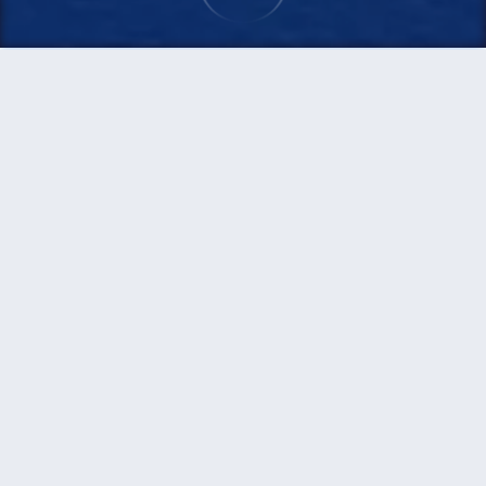
首頁
機票
蘇黎世到馬巴拉卡特的機票
搜尋由蘇黎世飛往馬巴拉卡特的廉價航班，單程票
價低至HKD8,136
單程
來回
ZRH
CRK
18h40min
HKD8,136
15:30
19:20
轉機
搜尋
蘇黎世 - 馬巴拉卡特 | 08月08日 | 阿
聯酋航空