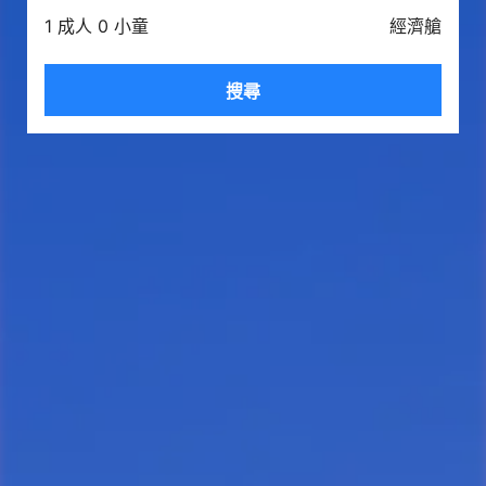
1 成人 0 小童
經濟艙
搜尋