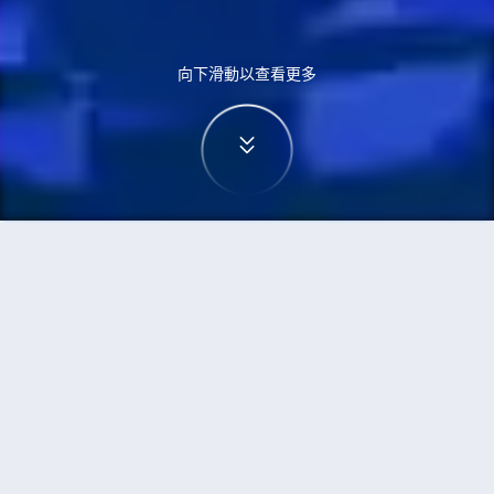
向下滑動以查看更多
首頁
機票
蘇黎世到鹿兒島市的機票
搜尋由蘇黎世飛往鹿兒島市的廉價航班
單程
來回
ZRH
KOJ
3h5min