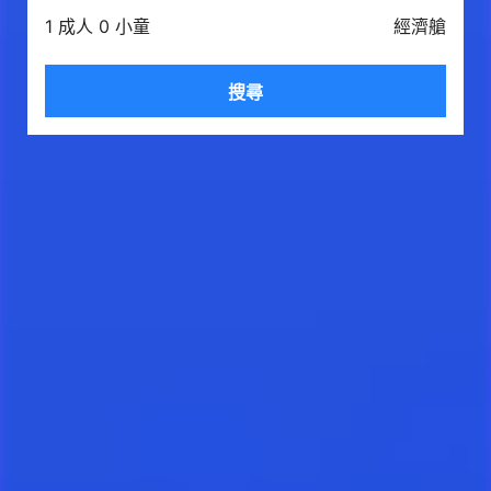
1 成人 0 小童
經濟艙
搜尋