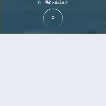
向下滑動以查看更多
首頁
機票
蘇黎世到名古屋的機票
搜尋由蘇黎世飛往名古屋的廉價航班，單程票價低
至HKD4,941
單程
來回
ZRH
NGO
13h0min
HKD4,941
14:05
12:35
轉機