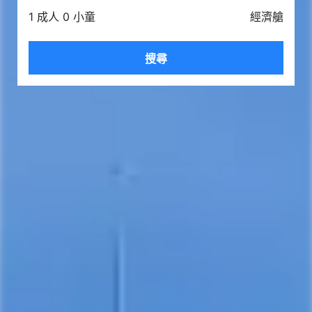
1 成人 0 小童
經濟艙
搜尋