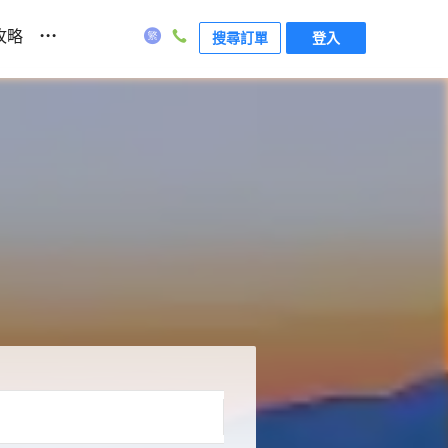
...
攻略
搜尋訂單
登入