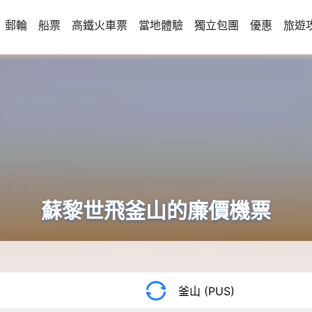
郵輪
船票
高鐵火車票
當地體驗
獨立包團
優惠
旅遊
蘇黎世飛釜山的廉價機票