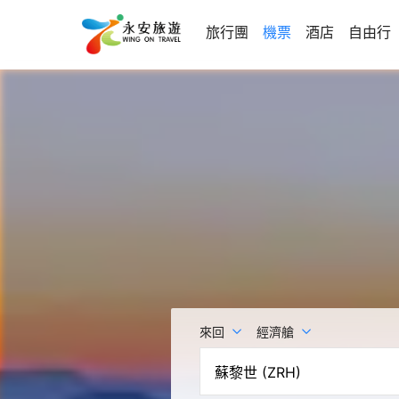
旅行團
機票
酒店
自由行
來回
經濟艙