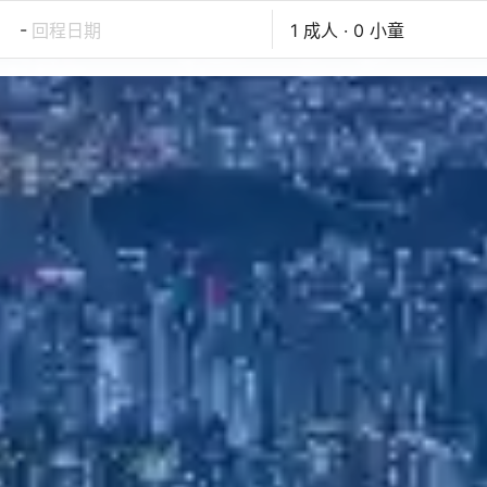
-
回程日期
1 成人 · 0 小童