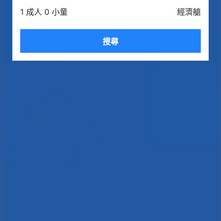
1 成人 0 小童
經濟艙
搜尋