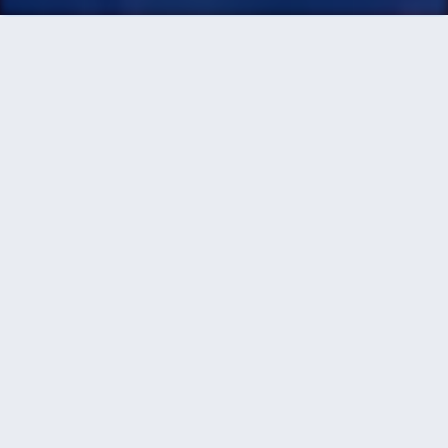
首頁
機票
蘇黎世到武漢的機票
搜尋由蘇黎世飛往武漢的廉價航班，單程票價低至
HKD3,398
單程
來回
ZRH
WUH
HKD3,398
14h0min
17:35
09:25
轉機
搜尋
蘇黎世 - 武漢 | 08月25日 | 廈門航空
ZRH
WUH
HKD4,184
14h10min
17:35
17:45
轉機