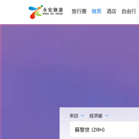
旅行團
機票
酒店
自由行
來回
經濟艙