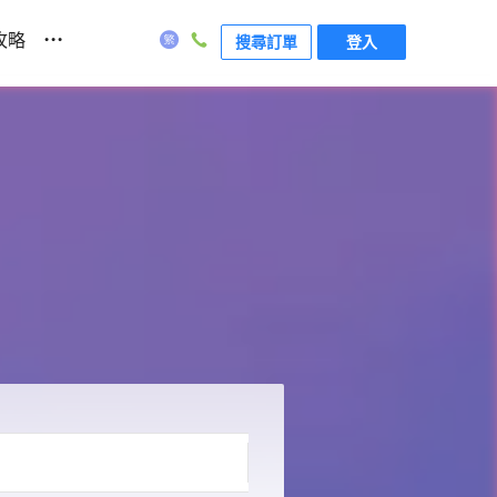
...
攻略
搜尋訂單
登入