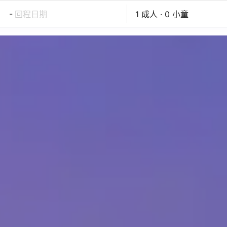
-
回程日期
1 成人 · 0 小童