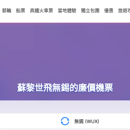
郵輪
船票
高鐵火車票
當地體驗
獨立包團
優惠
旅遊
蘇黎世飛無錫的廉價機票