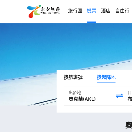
旅行團
機票
酒店
自由行
按航班號
按起降地
出發地
目
奧