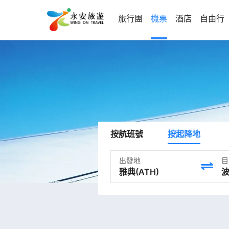
旅行團
機票
酒店
自由行
按航班號
按起降地
出發地
目