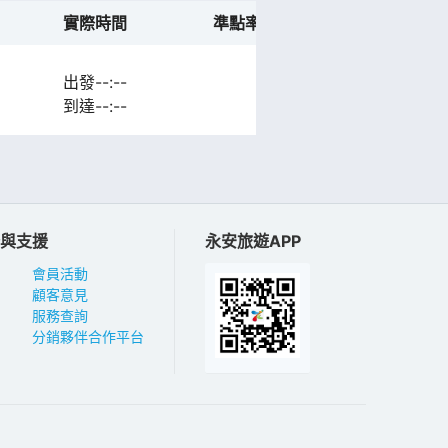
實際時間
準點率預測
航班動態
出發--:--
計劃
到達--:--
與支援
永安旅遊APP
會員活動
顧客意見
服務查詢
分銷夥伴合作平台