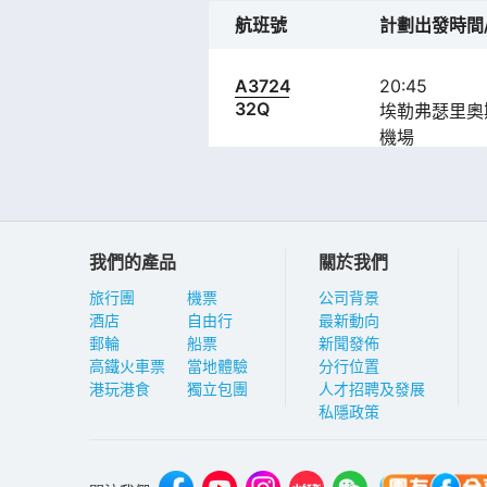
航班號
計劃出發時間
A3724
20:45
32Q
埃勒弗瑟里奧
機場
我們的產品
關於我們
旅行團
機票
公司背景
酒店
自由行
最新動向
郵輪
船票
新聞發佈
高鐵火車票
當地體驗
分行位置
港玩港食
獨立包團
人才招聘及發展
私隱政策