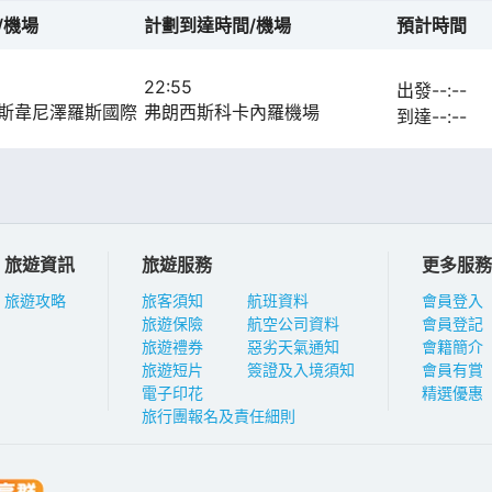
/機場
計劃到達時間/機場
預計時間
22:55
出發--:--
斯韋尼澤羅斯國際
弗朗西斯科卡內羅機場
到達--:--
旅遊資訊
旅遊服務
更多服務
旅遊攻略
旅客須知
航班資料
會員登入
旅遊保險
航空公司資料
會員登記
旅遊禮券
惡劣天氣通知
會籍簡介
旅遊短片
簽證及入境須知
會員有賞
電子印花
精選優惠
旅行團報名及責任細則