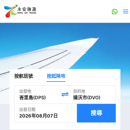
按航班號
按起降地
出發地
目的地
出發日期
搜尋
2026年08月07日