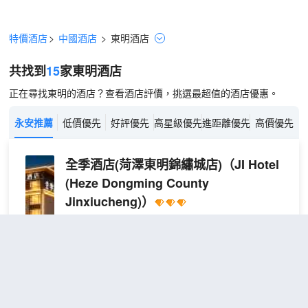
特價酒店
>
中國酒店
>
東明
酒店
共找到
15
家東明
酒店
正在尋找東明的酒店？查看酒店評價，挑選最超值的酒店優惠。
永安推薦
低價優先
好評優先
高星級優先
進距離優先
高價優先
全季酒店(菏澤東明錦繡城店)
（JI Hotel
(Heze Dongming County
Jinxiucheng)）
超棒
4.9
451則評價
"設施很好"
"早餐一流"
距市中心150米
高
免費取消
包含餐食
查看優惠
級
2
2張單人床
雙