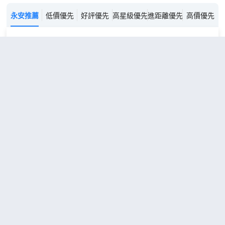
永安推薦
低價優先
好評優先
高星級優先
進距離優先
高價優先
埃克塞特南門美居酒店
（Mercure Exeter
Southgate Hotel）
3.9
13則評價
距市中心600米
經典房
1張雙
查看優惠
人床 或
2
2張單人
床
埃克塞特南門美居酒店是一家現代風
格的 4 星級酒店，地理位置優越，坐
落在埃克塞特的中心。埃克塞特南門
酒店毗鄰各大旅遊景點和市中心，是
享受城市生活間歇的理想選擇。南門
酒店設有會議室，無論是商務旅行還
埃克塞特紅酒酒店
（Hotel du
是休閒旅行，都可以滿足您的需要。