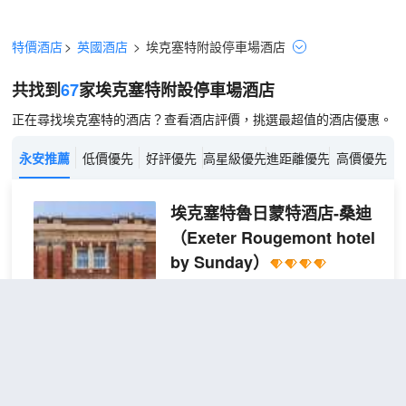
特價酒店
>
英國酒店
>
埃克塞特
附設停車場
酒店
共找到
67
家埃克塞特
附設停車場
酒店
正在尋找埃克塞特的酒店？查看酒店評價，挑選最超值的酒店優惠。
永安推薦
低價優先
好評優先
高星級優先
進距離優先
高價優先
埃克塞特魯日蒙特酒店-桑迪
（Exeter Rougemont hotel
by Sunday）
不錯
4.3
72則評價
"位置很
好"
"房間不錯"
距市中心450米
標準單人房
查看優惠
1張單
1