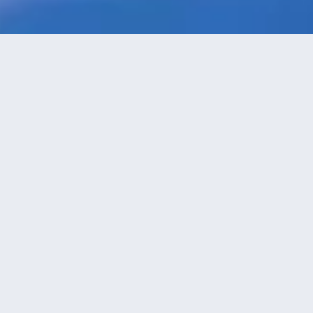
特價酒店
>
英國酒店
>
埃克塞特
豪華型
酒店
共找到
1
家埃克塞特
豪華型
酒店
正在尋找埃克塞特的酒店？查看酒店評價，挑選最超值的酒店優惠。
永安推薦
低價優先
好評優先
高星級優先
進距離優先
高價優先
斯奧海之樓酒店
（Southernhay
House Hotel）
不錯
4.3
1則評價
距市中心450米
愛情
免費取消
查看優惠
間