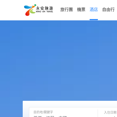
旅行團
機票
酒店
自由行
目的地/關鍵字
入住日期