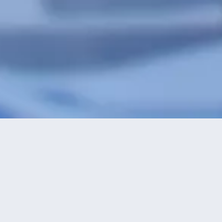
特價酒店
>
中國酒店
>
姜堰
酒店
共找到
0
星級
正在尋找姜
2星及以下
3星
4星
5星
永