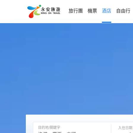
旅行團
機票
酒店
自由行
目的地/關鍵字
入住日期