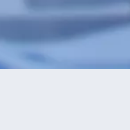
特價酒店
>
中國酒店
>
洛滿
酒店
共找到
0
星級
正在尋找洛
2星及以下
3星
4星
5星
永