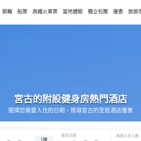
郵輪
船票
高鐵火車票
當地體驗
獨立包團
優惠
旅遊
宮古的
附設健身房
熱門酒店
選擇您需要入住的日期，搜尋宮古的至抵酒店優惠
退房日期
每房入住人數
1晚