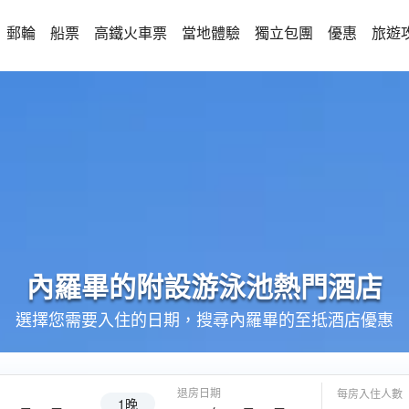
郵輪
船票
高鐵火車票
當地體驗
獨立包團
優惠
旅遊
內羅畢的
附設游泳池
熱門酒店
選擇您需要入住的日期，搜尋內羅畢的至抵酒店優惠
退房日期
每房入住人數
1晚