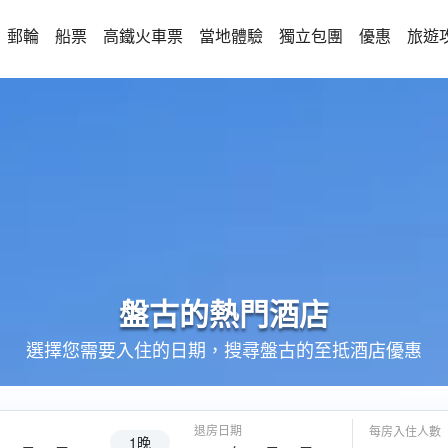
郵輪
船票
高鐵火車票
當地體驗
獨立包團
優惠
旅遊
盤古的
熱門酒店
選擇您需要入住的日期，搜尋盤古的至抵酒店優惠
退房日期
每房入住人數
1晚