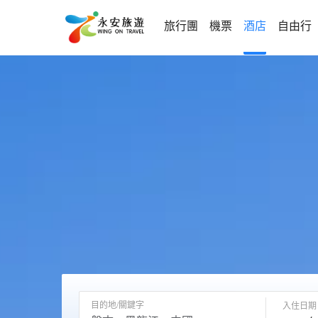
旅行團
機票
酒店
自由行
目的地/關鍵字
入住日期