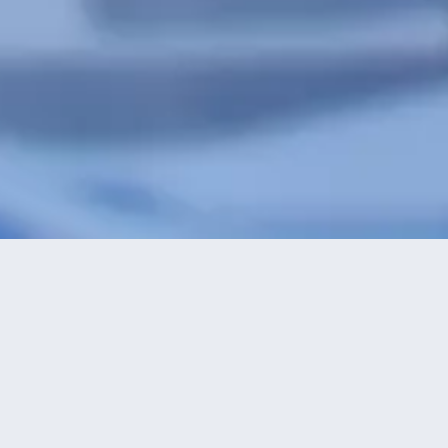
特價酒店
>
中國酒店
>
盤古
酒店
共找到
0
星級
正在尋找盤
2星及以下
3星
4星
5星
永