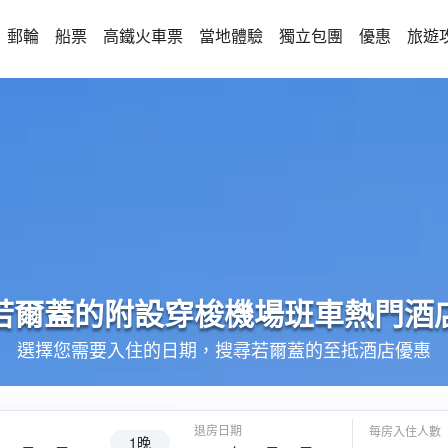
郵輪
船票
高鐵火車票
當地體驗
獨立包團
優惠
旅遊
若爾蓋的
附設穿梭機場班車
熱門酒
選擇您需要入住的日期，搜尋若爾蓋的至抵酒店優惠
退房日期
每房入住人數
1晚