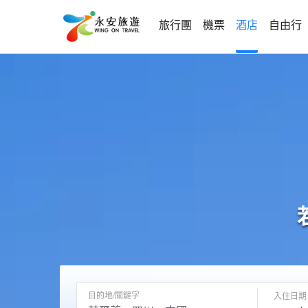
旅行團
機票
酒店
自由行
目的地/關鍵字
入住日期