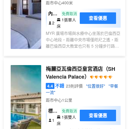
距市中心400米
內部
免費取消
查看優惠
1張單人
雙人
2
床
間
MYR 廣場市場與水療中心坐落於巴倫西亞
中心地段，距離中央市場僅咫尺之遙，距
離巴倫西亞大教堂也只有 5 分鐘步行路
程。 此SPA公寓酒店距離市政廳廣場 0.3
英里（0.4 公里），距離北站 0.5 英里
（0.8 公里）。 到全方位服務的 SPA 放鬆
梅麗亞瓦倫西亞皇宮酒店
（SH
一下；在這裏，您可以享受按摩。此公寓
Valencia Palace）
酒店還提供免費 WiFi和禮賓服務。 您可以
去Rincon del Mercado享用一頓美餐，也
不錯
4.4
23則評價
"位置很好"
"早餐
可以待在房間裏，享受公寓酒店的客房送
一流"
餐服務。即點即煮早餐（收費）供應時間
距市中心1公里
為：週一至週五 07:30 至 11:00，週末
08:00 至 11:00。 特色服務/設施包括電腦
標準
免費取消
查看優惠
站點、乾洗/洗衣服務和24 小時前台服
1張雙人
間
1
務。酒店設有收費的24 小時往返機場班
床
車，此外還提供停車設施（車位有限）。