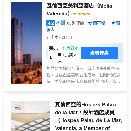
里）。 您可充分利用健身中心等度假設
瓦倫西亞美利亞酒店
（Melia
間空調客房提供迷你吧和智能電視；您定
施，或者到露台和花園欣賞美景。此酒店
能在旅途中找到家的舒適。提供免費無線
Valencia）
的其他設施包括免費 WiFi、禮賓服務和公
網絡，方便您與朋友保持聯繫；數碼頻道
共區電視。 您可以到餐廳享用一頓美餐，
不錯
4.2
80則評價
"房間不錯"
"房間
可滿足您的娛樂需求。配備浴缸或淋浴的
也可以待在房間裏，享受酒店的 24 小時
很大"
私人浴室提供名牌洗護用品和坐浴桶。便
送餐服務。想放鬆一下？這裏有 2 間酒吧/
距市中心3公里
利設施包括電話，以及保險箱和書桌。
酒廊供您選擇，可以小酌幾杯，輕鬆一
下。自助式早餐（收費）供應時間為：週
美利
包含餐食
查看優惠
一至週五 06:30 至 10:00，週末 07:00 至
1張雙人
亞雙
1
10:30。 特色服務/設施包括商務中心、大
床
人床
堂免費報紙和24 小時前台服務。計劃在巴
對於想要捕捉瓦倫西亞城市風采的旅客來
房
倫西亞舉辦活動？這家酒店擁有 224 平方
說，瓦倫西亞美利亞酒店是一個理想的選
米（2411 平方英尺）的空間，包括會議場
擇。著名的景點法耶羅藝術博物館、法雅
地和會議室。酒店提供收費自助停車。 有
藝術協會博物館和Iglesia de San Miguel
174 間空調客房提供迷你吧和等離子電
均可步行很短距離到達。從酒店到Puente
視；您定能在旅途中找到家的舒適。提供
de las Artes遊覽很方便，瓦倫西亞動物園
瓦倫西亞的Hospes Palau
免費無線網絡，方便您與朋友保持聯繫；
和Cullera Castle也均在附近。
衞星頻道可滿足您的娛樂需求。配備淋浴/
de la Mar，設計酒店成員
酒店設有咖啡廳，您可在這裏放鬆身心，
盆浴組合的私人浴室提供免費洗浴用品和
（Hospes Palau de La Mar,
享受貼心的服務。旅客想要在自己的房間
吹風機。便利設施包括電話，以及保險箱
邊聽音樂邊享受美食，只需呼叫送餐服
Valencia, a Member of
和書桌。