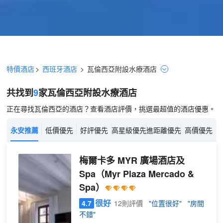
特價酒店
>
西班牙酒店
>
瓦倫西亞
附設水療
酒店
共找到
9
家瓦倫西亞
附設水療
酒店
正在尋找瓦倫西亞的酒店？查看酒店評價，挑選最超值的酒店優惠。
永安推薦
低價優先
好評優先
高星級優先
進距離優先
高價優先
梅爾卡多 MYR 廣場酒店及
Spa
（Myr Plaza Mercado &
Spa）
很好
4.7
12則評價
"位置很好"
"房間
不錯"