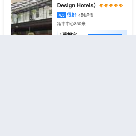
務。如果您覺得在入住飲食方面僅限於
Design Hotels）
此，那不妨去看看附近Le Favole（Le
很好
Favole）（意大利菜）、La Riua（La
4.5
4則評價
Riuà）（西餐）和CASEL·LA
距市中心850米
restaurante（CASEL·LA restaurante）
1夢想家雙
（西餐）絡繹不絕的人流吧！entrecot
1張大
查看優惠
人房 （MI -
con rucola e parmigiano、Arroz del
2
床 或 2
Senyoret和Entrecot al carbón,
QUEN）
張單人床
chimichurri y patatas asadas分別是每家
對於想要捕捉瓦倫西亞城市風采的旅
為您精心推薦的美食。
客來說，瓦倫西亞的Hospes Palau
酒店種類繁多的休閒設施能為每一位下榻
de la Mar，設計酒店成員是一個理想
於此的您創造多元化的休閒空間，這其中
的選擇。附近很多景點，包括Puerta
包括健身室和按摩室。酒店配備有會議廳
de la Mar、Puente de la Exposicion
和商務中心，可供旅客使用。酒店為旅客
和MY Little Republic都離酒店不遠。
瓦倫西亞威斯汀酒店
（The
提供接站服務，舒適到家。
倘若您在忙碌的一天後想在自己的客
Westin Valencia）
房內放鬆，提供24小時熱水和吹風機
的客房浴室是不錯的選擇。可以去酒
很好
4.6
30則評價
"房間不錯"
"服務
店酒吧，舒適的環境，可供您休憩放
很好"
鬆。如果您喜歡安靜的用餐，酒店可
距市中心1公里
以提供房間送餐服務。除此之外，周
邊餐飲種類繁多。El Rall（海鮮）供