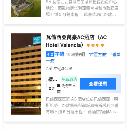
SH 瓦倫西亞宮酒店坐落於巴倫西亞中心
25 間空調客房提供備有冰箱和爐灶的廚
地段，距離梅斯塔利亞體育場和市政廳廣
房；您定能在旅途中找到家的舒適。帶有
場不到 5 分鐘車程。 此豪華酒店距離
有線頻道的智能電視可滿足您的娛樂需
Malva Rosa (馬爾瓦羅薩)海灘 2.4 英里
求；同時提供免費無線網絡，方便您與朋
（3.8 公里），距離藝術科學城 1.8 英里
友保持聯繫。便利設施包括電話，以及保
（2.9 公里）。 您可到 SPA 慰勞一下自
瓦倫西亞萬豪AC酒店
（AC
險箱和書桌。
己，這裏提供按摩、身體護理和麪部護
Hotel Valencia）
理。如果想要休閒地度假，可好好利用室
外游泳池和健身中心。此酒店的其他設施
不錯
4.2
105則評價
"位置方便"
"體驗
包括免費 WiFi、禮賓服務和婚慶服務。收
一流"
費班車可帶您去附近海灘或購物中心。 您
距市中心3公里
可以到酒店的Restaurante Albufera餐廳
用餐，這裏供應午餐和晚餐。此外您還可
標準
免費取消
查看優惠
以去咖啡館用餐，或者待在房間裏，享受
2張單人
雙床
2
24 小時送餐服務。在忙碌的一天後，不妨
床
房
去酒吧/酒廊輕鬆一下。每天 07:00 至
巴倫西亞萬豪 AC 酒店位於巴倫西亞卡明
11:00 提供收費的自助式早餐。 特色服務/
斯格勞，距離藝術科學城和梅斯塔利亞體
設施包括商務中心、大堂免費報紙和乾洗/
育場不到 5 分鐘車程。 此酒店距離Malva
洗衣服務。這家酒店的活動設施包括會議
Rosa (馬爾瓦羅薩)海灘 2.5 英里（4.1 公
場地和會議室。住客可付費使用遊輪碼頭
里），距離瓦倫西亞港 1.5 英里（2.4 公
班車，酒店還提供收費自助停車。 有 239