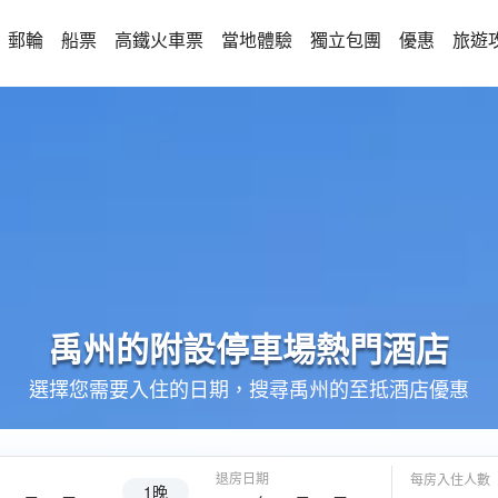
郵輪
船票
高鐵火車票
當地體驗
獨立包團
優惠
旅遊
禹州的
附設停車場
熱門酒店
選擇您需要入住的日期，搜尋禹州的至抵酒店優惠
退房日期
每房入住人數
1晚