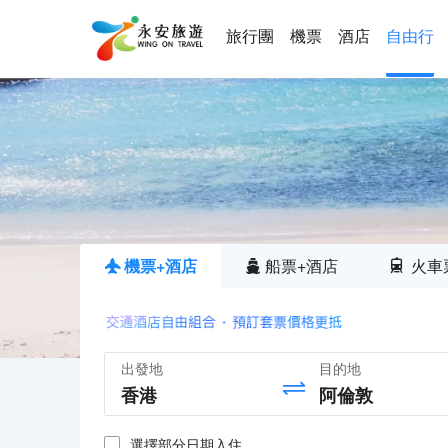
旅行團
機票
酒店
自由行
機票+酒店
船票+酒店
火車
出發地
目的地
選擇部分日期入住