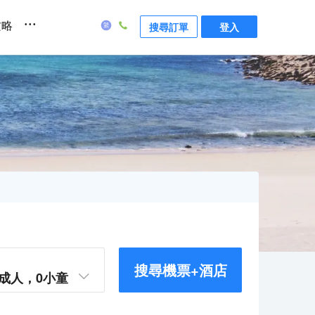
...
攻略
搜尋訂單
登入
搜尋機票+酒店
成人，
0
小童