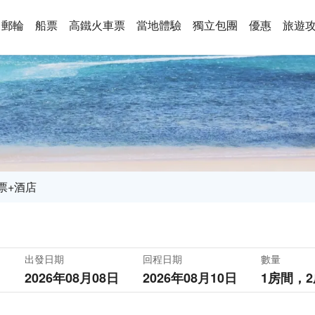
郵輪
船票
高鐵火車票
當地體驗
獨立包團
優惠
旅遊
票+酒店
出發日期
回程日期
數量
2026年08月08日
2026年08月10日
1房間，
2