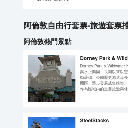
阿倫敦
自由行套票-旅遊套票
阿倫敦
熱門景點
Dorney Park & Wil
Dorney Park & Wildw
與水上樂園，長期以來以豐
動著稱。公園歷史源遠流長
閒區，逐步發展成集娛樂、
作為區域內的重要旅遊與休
運管理、完善的安全體係以
了來自全美乃至國際的訪客
與水上樂園，互為補充，提
水滑梯等多樣化選擇，滿足
言，Dorney Park & Wil
SteelStacks
樂、歷史傳承與社會參與為