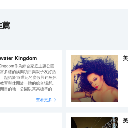
推薦
dwater Kingdom
ater Kingdom作為綜合家庭主題公園
富多樣的娛樂項目與親子友好活
，起始於19世紀的度假與釣魚休
教育與休閒於一體的綜合場所。
閒目的地，公園以其高標準的營
及豐富的演出與活動安排，吸引
查看更多
。園區區分為兩大主題區：陸域
供從刺激雲梯式雲霄飛車到清涼
不同偏好的遊客需求。整體而
dwater Kingdom 是一個以家庭娛
美
核心的綜合性休閒目的地，長期