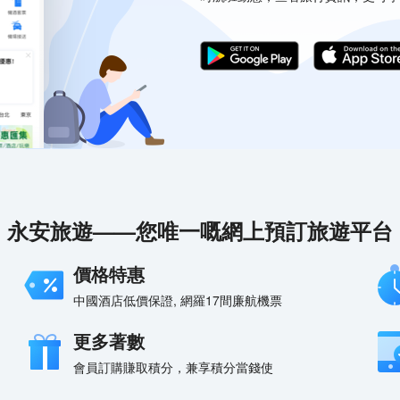
永安旅遊——您唯一嘅網上預訂旅遊平台
價格特惠
中國酒店低價保證, 網羅17間廉航機票
更多著數
會員訂購賺取積分，兼享積分當錢使