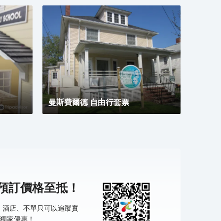
曼斯費爾德 自由行套票
機預訂價格至抵！
票、酒店、不單只可以追蹤實
獨家優惠！