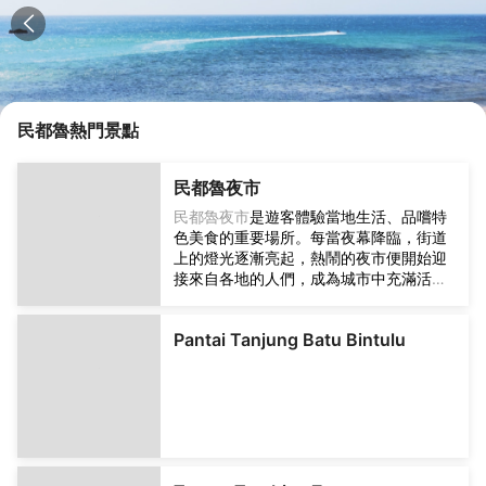
民都魯
熱門景點
民都魯夜市
是遊客體驗當地生活、品嚐特
民都魯夜市
色美食的重要場所。每當夜幕降臨，街道
上的燈光逐漸亮起，熱鬧的夜市便開始迎
接來自各地的人們，成為城市中充滿活力
的一道風景線。在這裡，遊客可以看到各
式各樣的小吃攤、飲料攤和生活用品攤，
人們一邊逛街，一邊感受當地居民悠閒自
Pantai Tanjung Batu Bintulu
在的生活方式。夜市裡常見的美食包括香
氣四溢的沙爹、炒粿條、椰漿飯、炸香蕉
以及各種海鮮料理。由於民都魯靠近海
邊，當地海鮮資源豐富，新鮮的魚類、蝦
類和貝類也經常出現在夜市攤位上。除了
美食，該夜市也是購買當地特色商品的好
地方。遊客可以在這裡找到手工藝品、傳