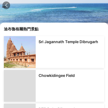
迪布魯格爾
熱門景點
Sri Jagannath Temple Dibrugarh
Chowkidingee Field