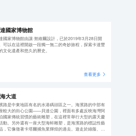
達國家博物館
達國家博物館由讓·努維爾設計，已於2019年3月28日開
。可以在這裡開啟一段獨一無二的奇妙旅程，探索卡達豐
的文化遺產和悠久的曆史。
查看更多
海大道
濱路是中東地區有名的水港碼頭區之一。海濱路的中部有
座較大的街心公園——貝達公園，裡面有多處反映海灣阿
伯國家傳統習慣的藝術雕塑，在這裡常舉行大型的露天慶
活動。另外還有一座大型海蚌雕塑，是海濱路的標誌性藝
品，它像徵著卡塔爾捕魚業輝煌的過去。遊走於綠蔭、沙
和林立的雕刻藝術品其中，聽著鳥鳴、聞著花香、眼觀美