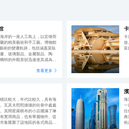
館
卡
海岸的一座人工島上，以宏偉而
卡
蘭的精美藝術和手工藝。博物館
放
斯蘭藝術的變遷軌跡，包括涵蓋莫臥
富
畫、玻璃製品、金屬製品、陶
獨特的外觀形狀迅速使其成為多
色石灰石、具有獨特幾何形狀的
查看更多
。主體建築高五層，包括陶瓷工
織品展區等，展覽歷史跨越7世
稱伊斯蘭瑰寶藝術。其中最珍貴的
10 世紀的母羊形狀的青銅噴泉
濱
積比較大，年代比較久，具有海
海
。瓦其夫熙熙攘攘的街巷中處處
一
。其間星羅棋布的小店擺滿了琳
拉
有實用商品，也有華麗物件。從
典
市集匯聚了該地區的各式商品，
術
還有釣魚和潛水採珠設備、各式
灘