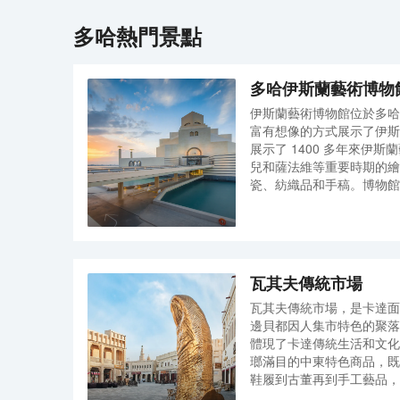
多哈
熱門景點
多哈伊斯蘭藝術博物
伊斯蘭藝術博物館位於多哈
富有想像的方式展示了伊斯
展示了 1400 多年來伊
兒和薩法維等重要時期的繪
瓷、紡織品和手稿。博物館
哈的標誌，主要由簡單的白
主建築、側翼和大庭院組成
藝展區、玻璃工藝展區、紡
紀至19世紀，其中一些堪
是 9 世紀的白色陶瓷碗和 
瓦其夫傳統市場
頭。
瓦其夫傳統市場，是卡達面
邊貝都因人集市特色的聚落
體現了卡達傳統生活和文化
瑯滿目的中東特色商品，既
鞋履到古董再到手工藝品，
讓喜歡尋寶的人收穫滿滿。