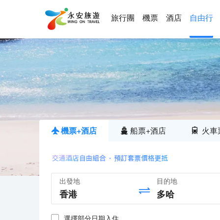
旅行團
機票
酒店
自由行
機票+酒店
船票+酒店
火車
出發地
目的地
選擇部分日期入住