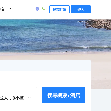
...
攻略
搜尋訂單
登入
搜尋機票+酒店
成人，
0
小童