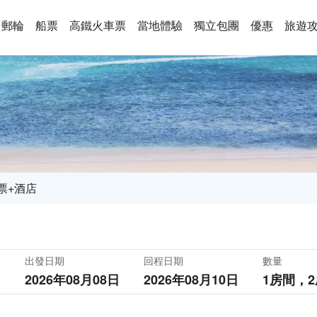
郵輪
船票
高鐵火車票
當地體驗
獨立包團
優惠
旅遊
票+酒店
出發日期
回程日期
數量
2026年08月08日
2026年08月10日
1房間，
2