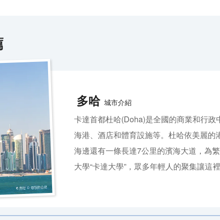
薦
多哈
城市介紹
卡達首都杜哈(Doha)是全國的商業和
海港、酒店和體育設施等。杜哈依美麗的
海邊還有一條長達7公里的濱海大道，為繁
大學“卡達大學”，眾多年輕人的聚集讓這