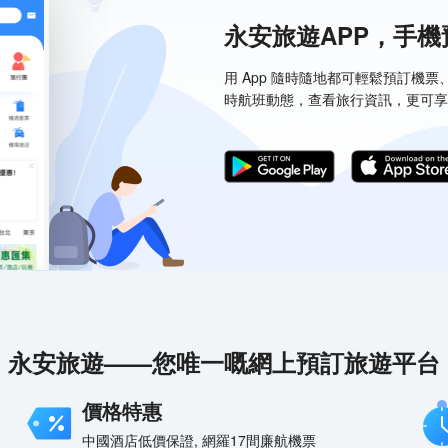
永安旅遊APP，手
用 App 隨時隨地都可輕鬆預訂機
時航班動態，查看旅行資訊，更可享
永安旅遊——您唯一嘅網上預訂旅遊平台
價格特惠
中國酒店低價保證, 網羅17間廉航機票