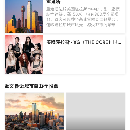
重逢塔
重逢塔位於美國達拉斯市中心，是一座標
誌性建築，高156米，擁有360度全景視
野。遊客可以乘坐高速電梯直達觀景台，
俯瞰達拉斯城市風光，感受都市的繁華與
寧靜。重逢塔內設有互動展覽區，通過多
媒體技術展示達拉斯的歷史文化與城市發
展。此外，重逢塔還定期舉辦各類文化活
美國達拉斯 · XG《THE CORE》世界巡演
動，如音樂會、藝術展覽等，為遊客提供
豐富的文化體驗。夜晚，重逢塔的燈光秀
更是不容錯過，五彩斑斕的燈光與城市夜
景交相輝映，營造出浪漫而迷人的氛圍。
歐文
附近城市自由行 推薦