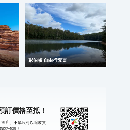
彭伯頓 自由行套票
機預訂價格至抵！
票、酒店、不單只可以追蹤實
獨家優惠！