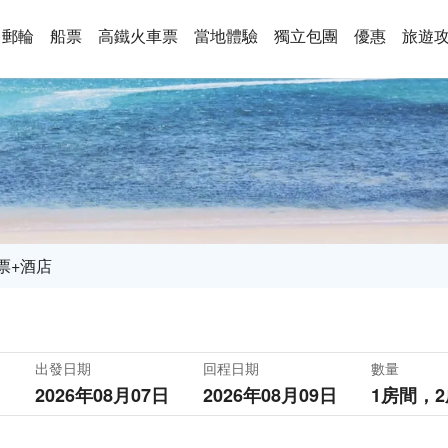
郵輪
船票
高鐵火車票
當地體驗
獨立包團
優惠
旅遊
票+酒店
出發日期
回程日期
數量
2026年08月07日
2026年08月09日
1房間，
2