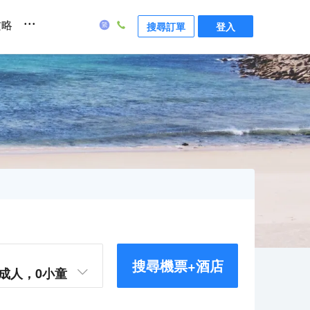
...
攻略
搜尋訂單
登入
搜尋機票+酒店
成人，
0
小童