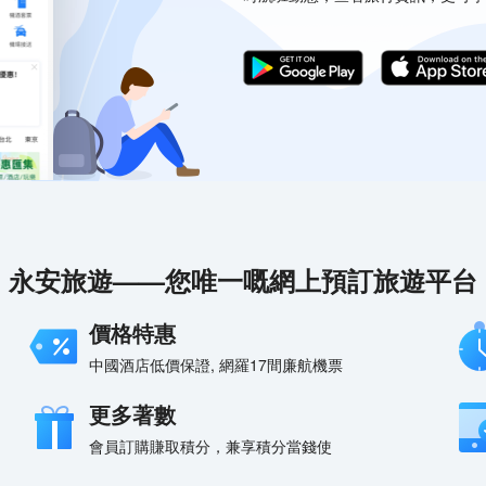
永安旅遊——您唯一嘅網上預訂旅遊平台
價格特惠
中國酒店低價保證, 網羅17間廉航機票
更多著數
會員訂購賺取積分，兼享積分當錢使