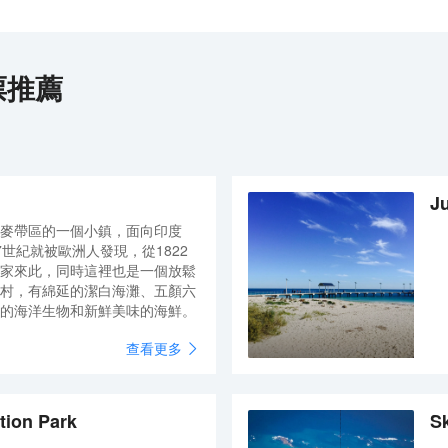
票推薦
Ju
麥帶區的一個小鎮，面向印度
世紀就被歐洲人發現，從1822
家來此，同時這裡也是一個放鬆
村，有綿延的潔白海灘、五顏六
的海洋生物和新鮮美味的海鮮。
查看更多
tion Park
Sk