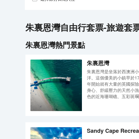
朱裏恩灣
自由行套票-旅遊套
朱裏恩灣
熱門景點
朱裏恩灣
朱裏恩灣是坐落於西澳洲小
洋。這個優美的小鎮早於17
年開始就有大量的英國探險
身心、舒緩壓力的天然小漁
色的近海珊瑚礁、五彩斑斕
Sandy Cape Recrea