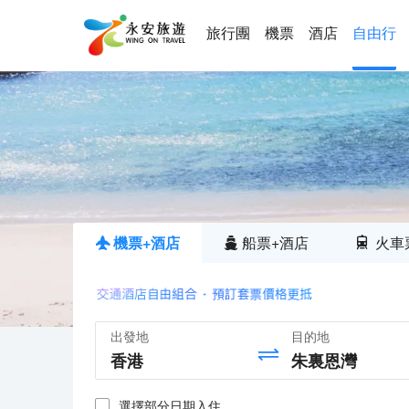
旅行團
機票
酒店
自由行
機票+酒店
船票+酒店
火車
出發地
目的地
選擇部分日期入住