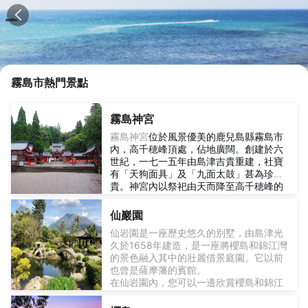
霧島市
熱門景點
霧島神宮
霧島神宮
位於風景優美的鹿兒島縣霧島市
內，高千穂峰頂處，佔地廣闊。創建於六
世紀，一七一五年由島津吉貴重建，社寶
有「天狗面具」及「九面太鼓」甚為珍
貴。神宮內以祭祀由天而降至高千穂峰的
瓊瓊杵尊神祇，聞名全國，成為霧島的地
標。進入神宮即可望見高二十二點四公
仙巖園
尺、兩柱間距十六公尺的參道大鳥居，屬
仙岩園是一座歷史悠久的別墅，由島津光
西日本較大規模。每年
霧島神宮
皆舉辦
久於1658年建造，是一座將櫻島和錦江灣
「天孫降臨御神火」祭典，祭典中的九面
的景色融入其中的壯麗借景庭園。它以前
太鼓和虛幻之火表演，吸引許多人前來參
也曾是薩摩藩的賓館。
與，為一項具有歷史傳承的表演活動，熱
在仙岩園內，您可以一邊欣賞櫻島和錦江
鬧非凡。神宮以朱紅色為主，古色古香，
灣的壯麗景色，一邊品嚐鹿兒島當地美
內部皆以原木建造，擁有濃濃的古典日式
食。選用當地食材烹調的時令日式料理，