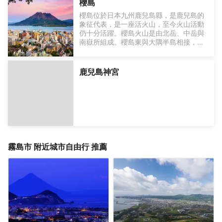
廟宇風格，搭配春天的櫻花、秋天的楓
櫻島
將為您帶來獨一無二的用餐體驗。此外，
樹，呈現非常清幽美麗的環境，讓人心曠
櫻島位於日本九州鹿兒島縣，是鹿兒島的
仙岩園也擁有豐富的設施，讓您深入了解
這是鹿兒島一個極具代表性和魅力的旅遊
神怡，也護佑來此參拜的民眾，成為霧島
象征代表，是一座活火山，至今火山活動
並體驗鹿兒島的歷史、傳統和文化，為您
景點，美麗的自然風光、悠久的歷史、美
有名的觀光景點。
仍十分活躍。櫻島火山是由北岳、中岳與
呈現仙岩園獨有的多元文化體驗。
味的食物和豐富的體驗在這裡完美融合。
南嶽所組成。櫻島東與大隅半島相接，西
隔著鹿兒島灣，距離鹿兒島市區約四公
里。它如同一片飄落在海面的櫻花一樣，
美麗且充滿生機。
鹿兒島神宮
Trip.com 獨家！
【Black10：鹿兒島黑毛
牛套餐及文化體驗】
・門票（仙岩園/翔子集生館）
- 在觀景餐廳享用「黑毛和牛套餐」和一
杯飲料。
（可選擇金薩摩地瓜精釀啤酒、櫻島岩烘
焙咖啡或軟性飲料。）
霧島市
附近城市自由行 推薦
- 鹿兒島特色“白熊”或“抹茶套餐”，可在日
式咖啡館/茶館享用。