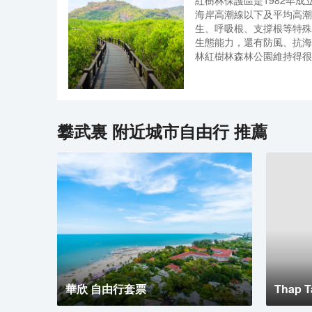
紅樹林保護區是1982年
著從前泰國人騎著大象行進
海岸高潮線以下及平均高潮
的關聯，如今還存在，只是
生、呼吸根、支撐根等特殊
生態能力，還有防風、抗海
林紅樹林森林公園維持得很
的木頭走道，衹有很低的階
成，甚至和漫步者也可以。
多數都在樹蔭下。路程的中
在大自然裏野餐公園的海邊
域，有凳子和桌子。在松樹
攀武裏
附近城市自由行 推薦
通向寬闊的空地，野外以及
菜單很多樣。
華欣 自由行套票
Thap 