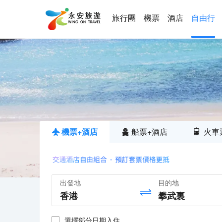
旅行團
機票
酒店
自由行
機票+酒店
船票+酒店
火車
出發地
目的地
選擇部分日期入住