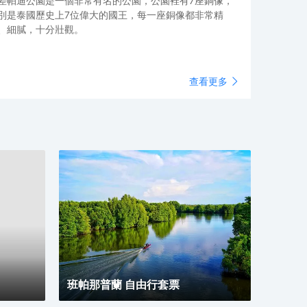
差帕迪公園
是一個非常有名的公園，公園裡有7座銅像，
樂園的環境依照熱帶雨林原版打造，各種驚險刺激的滑梯埋藏在樹林裡，
別是泰國歷史上7位偉大的國王，每一座銅像都非常精
越的感覺。
、細膩，十分壯觀。
查看更多
byss滑梯高28米，宛如大喇叭，每次可載6人，感受時速45公里的下墜速
班帕那普蘭 自由行套票
Boomerango滑梯滑落時會經過高31公尺人造瀑布Vana Nava Falls