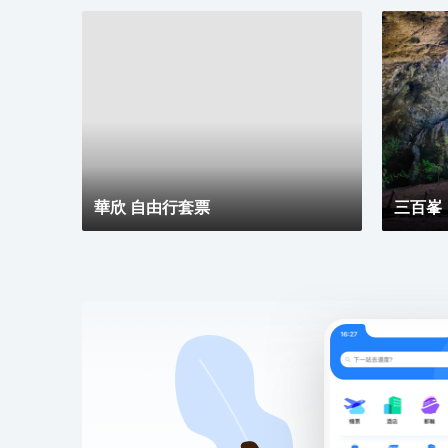
華欣 自由行套票
三百峯