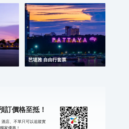
象。
芭堤雅 自由行套票
機預訂價格至抵！
票、酒店、不單只可以追蹤實
獨家優惠！