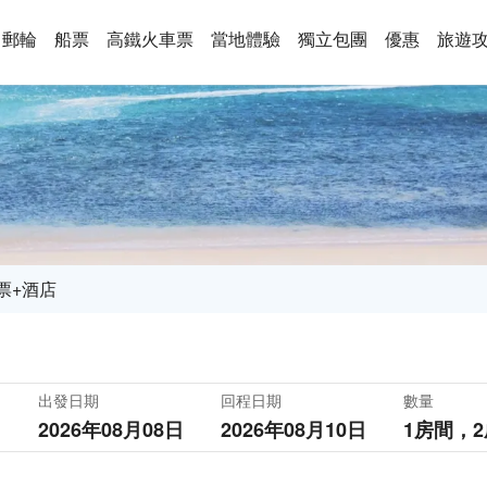
郵輪
船票
高鐵火車票
當地體驗
獨立包團
優惠
旅遊
票+酒店
出發日期
回程日期
數量
2026年08月08日
2026年08月10日
1房間，
2