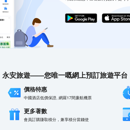
△
永安旅遊——您唯一嘅網上預訂旅遊平台
價格特惠
△
中國酒店低價保證, 網羅17間廉航機票
更多著數
會員訂購賺取積分，兼享積分當錢使