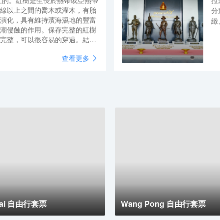
成立的。紅樹是生長於熱帶或亞熱帶
拉
在叢林間，那種與大象互依互存
線以上之間的喬木或灌木，有胎
換成觀光的方式。
分
演化，具有維持濱海濕地的豐富
緻
潮侵蝕的作用。保存完整的紅樹
完整，可以很容易的穿過。結實
梯，這些活動和小孩都可以完
查看更多
有大約1公里的遠足，其餘路程
段有一段水路，那裡可以租船。
已經清理出一塊用於就餐的區
林裏有很多交錯的乾淨的沙石路
無人海灘，有一間乾淨的餐廳，
A
Tai 自由行套票
Wang Pong 自由行套票