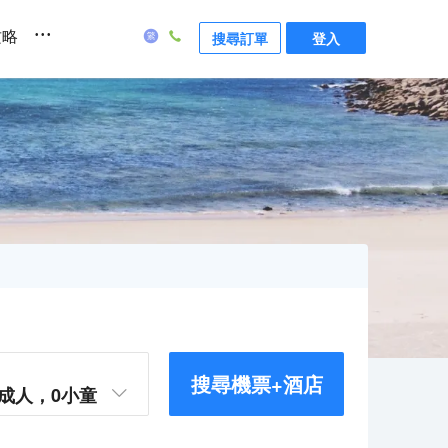
...
攻略
搜尋訂單
登入
搜尋機票+酒店
成人，
0
小童