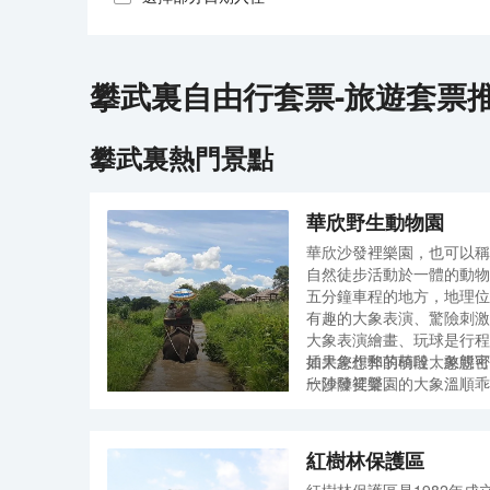
攀武裏
自由行套票-旅遊套票
攀武裏
熱門景點
華欣野生動物園
華欣沙發裡樂園，也可以稱
自然徒步活動於一體的動物
五分鐘車程的地方，地理位
有趣的大象表演、驚險刺激
大象表演繪畫、玩球是行程
插大象作弊的橋段，憨態可
如果您想和萌萌噠大象親密
一陣陣笑聲。
欣沙發裡樂園的大象溫順乖
搖晃晃的行走在村中，一會
更驚險的還要涉水經過水池
途中有一段路程會經過村內
紅樹林保護區
泰國的自然、當地人的生活