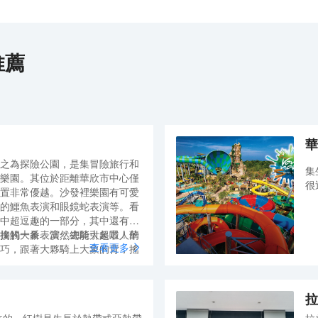
推薦
華
之為探險公園，是集冒險旅行和
集
樂園。其位於距離華欣市中心僅
很
置非常優越。沙發裡樂園有可愛
的鱷魚表演和眼鏡蛇表演等。看
中超逗趣的一部分，其中還有穿
掬的大象表演，總能引起眾人的
接觸一番，當然去騎大象啦！華
查看更多
巧，跟著大夥騎上大象的背，搖
兒經過泥濘、一會兒經過山路、
。
居民的屋舍，欣賞著這一切屬於
拉
，有一種融入當地的熟悉。想象