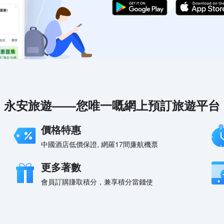
永安旅遊——您唯一嘅網上預訂旅遊平台
價格特惠
中國酒店低價保證, 網羅17間廉航機票
更多著數
會員訂購賺取積分，兼享積分當錢使