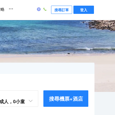
...
攻略
搜尋訂單
登入
搜尋機票+酒店
成人，
0
小童