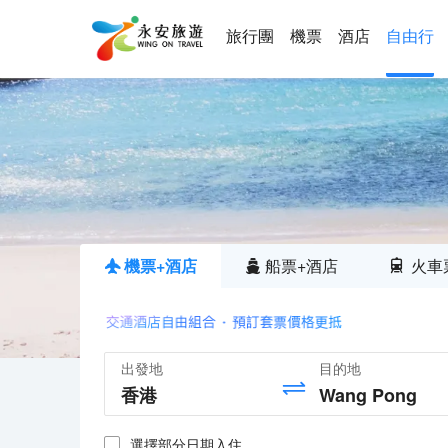
旅行團
機票
酒店
自由行
機票+酒店
船票+酒店
火車
出發地
目的地
選擇部分日期入住