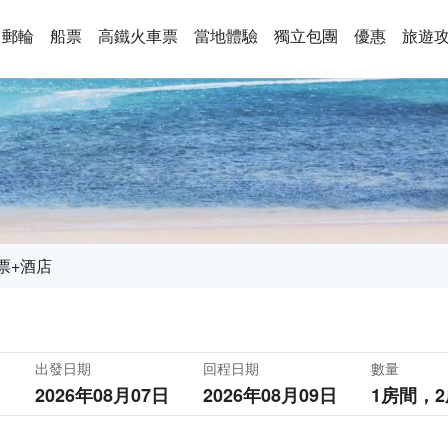
郵輪
船票
高鐵火車票
當地體驗
獨立包團
優惠
旅遊
票+酒店
出發日期
回程日期
數量
2026年08月07日
2026年08月09日
1房間，
2