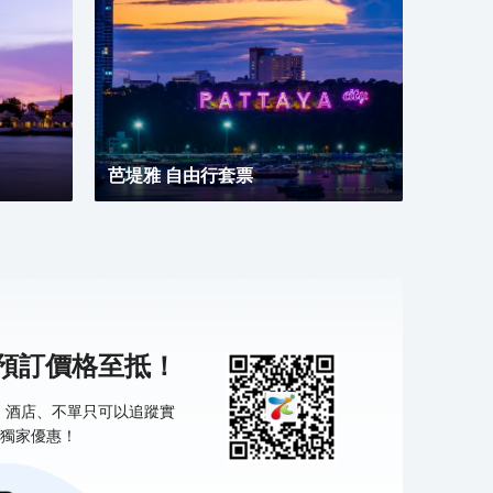
芭堤雅 自由行套票
機預訂價格至抵！
票、酒店、不單只可以追蹤實
獨家優惠！