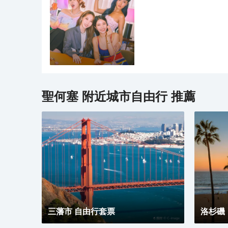
聖何塞
附近城市自由行 推薦
三藩市 自由行套票
洛杉磯