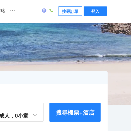
...
攻略
搜尋訂單
登入
搜尋機票+酒店
成人，
0
小童