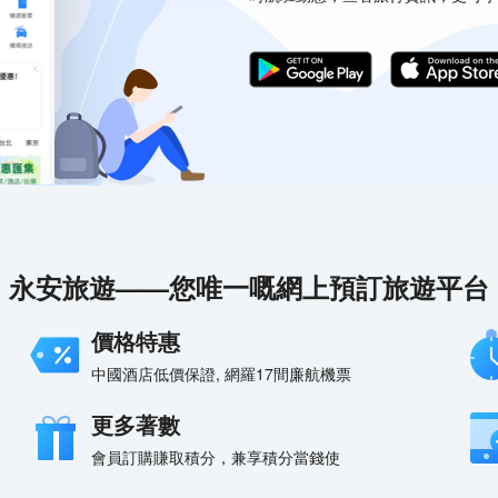
永安旅遊——您唯一嘅網上預訂旅遊平台
價格特惠
中國酒店低價保證, 網羅17間廉航機票
更多著數
會員訂購賺取積分，兼享積分當錢使