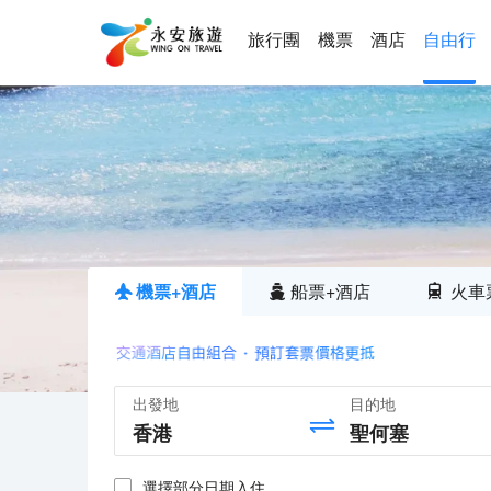
旅行團
機票
酒店
自由行
機票+酒店
船票+酒店
火車
出發地
目的地
選擇部分日期入住