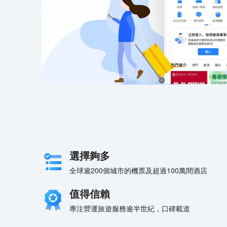
選擇夠多
全球逾200個城市的機票及超過100萬間酒店
值得信賴
專注營運旅遊服務逾半世紀，口碑載道