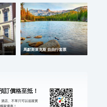
馬默斯萊克斯 自由行套票
機預訂價格至抵！
票、酒店、不單只可以追蹤實
獨家優惠！