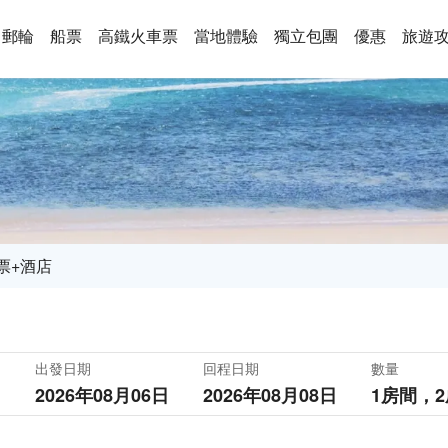
郵輪
船票
高鐵火車票
當地體驗
獨立包團
優惠
旅遊
票+酒店
出發日期
回程日期
數量
2026年08月06日
2026年08月08日
1房間，
2