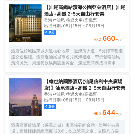
【汕尾高鐵站濱海公園亞朵酒店】汕尾
酒店+高鐵 2-5天自由行套票
香港
汕尾
往返
火車/高鐵票
出行日期:
08月15日
-
08月16日
4.9
分
660
+
HKD
/人
酒店位於城區東城大道核心地帶，近海濱大道，5分鐘車程抵
達交通樞紐。酒店近汕尾城市名片濱海棧道，帶您領略汕尾
濱海風光。周邊餐飲娛樂設施齊全，滿足您商務接待需求。
亞朵，始於住宿的生活方式品牌集團。從住宿出發，向追求
品質生活的消費者，傳遞人文，温暖，有趣的生活方式，並
以持續改進的優質產品，服務與體驗，塑造和完善人們的未
【維也納國際酒店(汕尾信利中央廣場
來生活，“讓人與人有温度地連接。”
店)】汕尾酒店+高鐵 2-5天自由行套票
香港
汕尾
往返
火車/高鐵票
出行日期:
08月15日
-
08月16日
4.5
分
644
+
HKD
/人
酒店座落於汕尾（善美之城）市區核芯綜合體--信利中央廣
場，整棟樓建築總高度128米，屹立繁華之處，交匯八方要