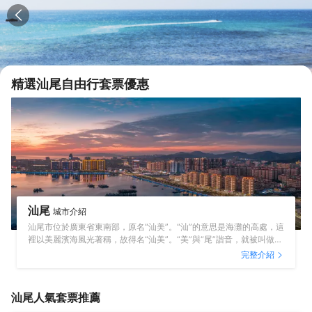
精選
汕尾
自由行套票優惠
汕尾
城市介紹
汕尾市位於廣東省東南部，原名“汕美”。“汕”的意思是海灘的高處，這
裡以美麗濱海風光著稱，故得名“汕美”。“美”與“尾”諧音，就被叫做汕
尾。美麗的濱海風光是汕尾旅遊的亮點。汕尾的名勝古跡眾多，比如
完整介紹
鳳山祖廟、清雲山定光寺、玄武山元山寺等。建築宏偉，歷史悠久，
使它們成為粵東地區重要的宗教活動場所。海陸豐地區還是中國民主
革命的發祥地之一，周恩來、彭湃等老一輩革命家曾在此生活、戰
汕尾
人氣套票推薦
鬥。