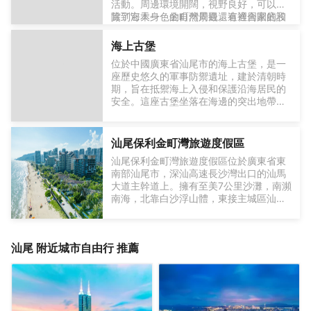
活動。周邊環境開闊，視野良好，可以欣
賞到海天一色的自然景觀。這裡周圍的設
除了它本身，金町灣周邊還有適合家庭和
施較為完善，遊客可以休息或進行戶外活
朋友聚會的休閒空間。沿岸有一些小型餐
動，同時享受寧靜的海濱氛圍。
飲和飲品店，提供簡單的用餐和補給選
海上古堡
擇。遊客可以在這裡進行日光浴、海邊散
位於中國廣東省汕尾市的海上古堡，是一
步或者拍攝海景照片，也可以欣賞海邊的
座歷史悠久的軍事防禦遺址，建於清朝時
日出與日落。無論是短暫的休閒遊玩，還
期，旨在抵禦海上入侵和保護沿海居民的
是輕鬆的海濱活動，這裡都能為遊客提供
安全。這座古堡坐落在海邊的突出地帶，
接近自然的體驗，同時保持便利和舒適的
地理位置優越，便於監視和防禦海上來犯
環境。
之敵。古堡的建築融合了西中方的設計元
素，採用堅固的石材建造，牆體厚實，設
汕尾保利金町灣旅遊度假區
有砲台、瞭望塔和士兵駐紮的營房。這些
汕尾保利金町灣旅遊度假區位於廣東省東
設施體現了當時先進的軍事防禦理念和工
南部汕尾市，深汕高速長沙灣出口的汕馬
程技術。如今，這裡已被改造為網紅打卡
大道主幹道上。擁有至美7公里沙灘，南瀕
點 「古堡咖啡」。遊客可以在這裡一邊品
南海，北靠白沙浮山體，東接主城區汕尾
嚐咖啡，一邊欣賞海景。古堡周圍環繞著
港，西鄰白鶴寺風景區。是集濱海休閑、
岬嶼和礁岩，海浪拍打在礁石上，氣勢壯
旅遊度假、養生居住、會議、酒店、商業
觀。斑駁古樸的牆面和鏽跡斑斑的鐵窗，
旅遊於一體的國際濱海度假綜合體。擁有
透出歷史的厚重和古雅，讓人彷彿穿越到
汕尾
附近城市自由行 推薦
希爾頓酒店、國際風情水街、濱海度假
了中世紀。無論是時尚網紅擺 pose，還是
村、度假公寓、親海別墅羣、沙灘公園、
情侶拍攝婚紗照，這裡都是理想之地。它
海上遊樂場等旅遊度假設施。
不僅是汕尾的一張文旅名片，更是遊客感
受濱海風情與歷史韻味的理想去處。