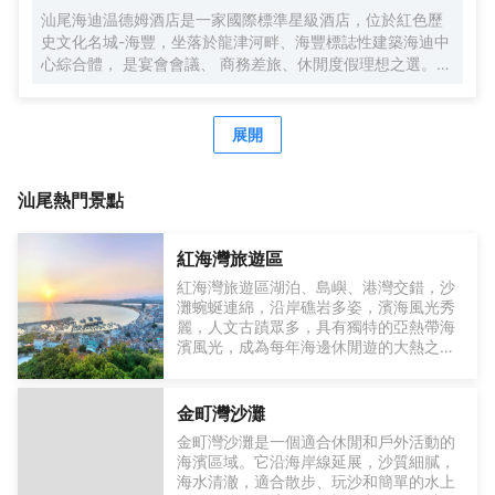
汕尾海迪温德姆酒店是一家國際標準星級酒店，位於紅色歷
史文化名城-海豐，坐落於龍津河畔、海豐標誌性建築海迪中
心綜合體， 是宴會會議、 商務差旅、休閒度假理想之選。
連接各高鐵站及高速公路，交通便捷，地理位置優越。
展開
汕尾
熱門景點
紅海灣旅遊區
紅海灣旅遊區湖泊、島嶼、港灣交錯，沙
灘蜿蜒連綿，沿岸礁岩多姿，濱海風光秀
麗，人文古蹟眾多，具有獨特的亞熱帶海
濱風光，成為每年海邊休閒遊的大熱之
地。紅海灣，顧名思義，當然有紅色的泥
土，有藍藍的海水。走上沙灘，沙質細軟
輕柔，勻淨得好像是經大自然的神手精心
金町灣沙灘
篩選過似的。再走近些，純淨而透明的海
金町灣沙灘是一個適合休閒和戶外活動的
水一卷一卷地漫上沙灘，雪白浪花緊隨著
海濱區域。它沿海岸線延展，沙質細膩，
潮頭，奔湧而來，又化成飛沫。
海水清澈，適合散步、玩沙和簡單的水上