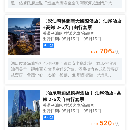
道，佔據政府重點打造羅馬廣場至金町灣濱海旅遊門戶大道
端頭。面向品清湖，山海湖城相連相擁，湖光山色交相輝
映，景色宜人，飽覽絢麗270度海岸線；距離汕尾粵運汽車
總站約10分鐘，距G15瀋海高速長沙灣出入口約16分鐘。 酒
【深汕灣格蘭雲天國際酒店】汕尾酒店
店是全球第二大酒店集團錦江酒店旗下國際品牌全新5.0系列
+高鐵 2-5天自由行套票
旗艦店，以“新商旅、深睡眠”為核心品牌價值，打造專屬於五
香港
汕尾
往返
火車/高鐵票
感合一的沉浸式體驗。 酒店設立於綜合體第13至第25層，享
出行日期:
08月15日
-
08月16日
受高樓層高視野優勢，擁有大堂休閒區、雲餐廳、健身房、
4.5
分
自助洗衣房、會議室等配套，信利中央廣場停車位較多，集
706
+
HKD
/人
合商業商場、KTV、高端寫字樓、美食，為賓客提供一站式
商旅新生活體驗。 酒店秉承“誠信，專業，高效，務實”的服
酒店位於深汕特別合作區鮜門鎮百安半島北麓，酒店坐擁深
務理念，“用心服務，以誠待人”的服務宗旨，歡迎五湖四海賓
汕灣美景，距離百安海灘車程5分鐘。酒店擁有各式海景客房
客光臨！
及套房，會議中心、太極中餐廳、匯 廚西餐廳、大堂吧、健
身房、棋牌室等配套設施一應俱全，是賓客商務、會議及旅
遊休閒的理想選擇。
【汕尾海迪温德姆酒店 】汕尾酒店+高
鐵 2-5天自由行套票
香港
汕尾
往返
火車/高鐵票
出行日期:
08月15日
-
08月16日
4.6
分
520
+
HKD
/人