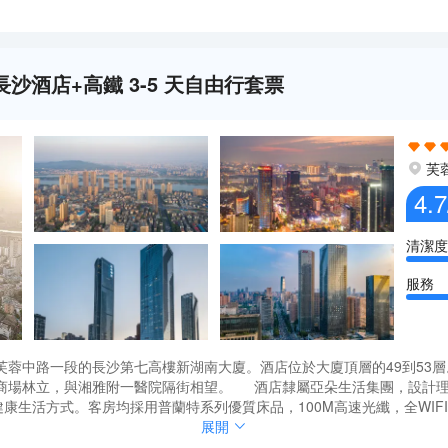
酒店+高鐵 3-5 天自由行套票
芙
4.7
清潔度
服務
芙蓉中路一段的長沙第七高樓新湖南大廈。酒店位於大廈頂層的49到53
商場林立，與湘雅附一醫院隔街相望。 酒店隸屬亞朵生活集團，設計理
康生活方式。客房均採用普蘭特系列優質床品，100M高速光纖，全WIF
芙蓉中路一段的長沙第七高樓新湖南大廈。酒店位於大廈頂層的49到53
展開
商場林立，與湘雅附一醫院隔街相望。 酒店隸屬亞朵生活集團，設計理