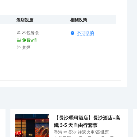
酒店設施
相關政策
不包餐食
不可取消
免費wifi
禁煙
【長沙瑪珂酒店】長沙酒店+高
鐵 3-5 天自由行套票
香港
長沙
往返
火車/高鐵票