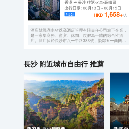
香港
長沙
往返
火車/高鐵票
出行日期:
08月13日
-
08月15日
1,658
+
4.8
分
HKD
/人
酒店隸屬湖南省荔高酒店管理有限責任公司旗下企業，
是一家集商務、會宴、休閒、度假為一體的綜合性酒
店。酒店位於長沙市八一中路383號，緊鄰五一商圈，
毗鄰中共湖南省委、省軍區、省司法廳、省公安廳等省
直機關單位；長沙博物館、嗦粉一條街、橘子洲頭等名
勝景點近在咫尺；酒店距離火車站僅5分鐘車程、機場
20分鐘車程、迎賓路口地鐵站3分鐘路程，交通四通八
長沙
附近城市自由行 推薦
達。經過十餘年的沉澱，酒店於2021年重裝升級、整
裝出發，精心打造出224間不同房型温馨舒適客房、1
個豪華典雅宴會廳、3個不同規模會議室及8個風格突
出的豪華包廂，以全新面貌、全新姿態迎戰市場，成為
人們商務活動、朋友聚會、家庭度假之地。2021年，
酒店成功被評定為政府採購定點酒店。酒店以打造“城
市的靜謐，家中的舒適”為己任，致力於展現“寧靜、舒
適、高效、現代”的健康都市主題，為旅途人在他鄉打
造另一個“家”。我們竭誠恭候您的光臨！
張家界 自由行套票
常德 