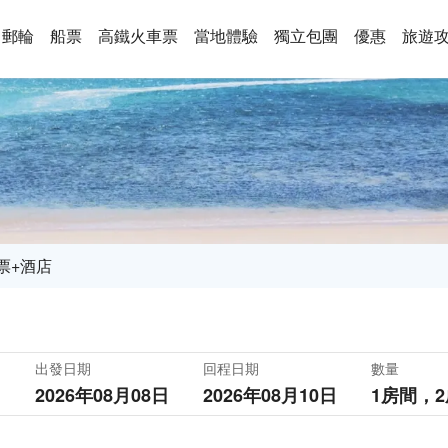
郵輪
船票
高鐵火車票
當地體驗
獨立包團
優惠
旅遊
票+酒店
出發日期
回程日期
數量
2026年08月08日
2026年08月10日
1房間，
2