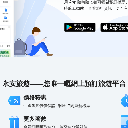
用 App 隨時隨地都可輕鬆預訂機
時航班動態，查看旅行資訊，更可享
永安旅遊——您唯一嘅網上預訂旅遊平台
價格特惠
中國酒店低價保證, 網羅17間廉航機票
更多著數
會員訂購賺取積分，兼享積分當錢使