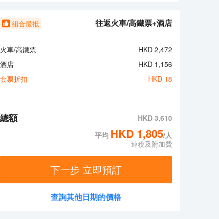
I覆蓋，50寸液晶電視，並配有獨立衞浴和中央空調。酒
往返火車/高鐵票+酒店
組合最抵
火車/高鐵票
HKD
2,472
酒店
HKD
1,156
套票折扣
- HKD
18
總額
HKD
3,610
HKD
1,805
平均
/人
連稅及附加費
下一步 立即預訂
查詢其他日期的價格