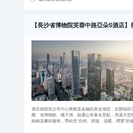
【長沙省博物院芙蓉中路亞朵S酒店】長沙
酒店雄踞長沙市中心商務及金融區黃金地段，近開福區
圈、省博物館、橘子洲、嶽麓山等著名景點，周邊大型
細緻温馨的服務，帶給您“自然、靜謐、温暖、樸實”的健
店地下停車場擁有1000餘個車位，讓您放心自駕出行。
酒店雄踞長沙市中心商務及金融區黃金地段，近開福區
圈、省博物館、橘子洲、嶽麓山等著名景點，周邊大型