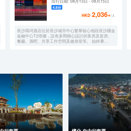
出行日期:
08月13日
-
08月15日
4.8
分
2,036
+
HKD
/人
長沙瑪珂酒店位於長沙城市中心繁華核心地段長沙國金
金融中心T2塔樓，設有多間精心設計的客房及套房、
餐廳、酒吧、共享工作空間及健身室等。 始終秉
承“Only better is better”的品牌理念，以“與藝術的驚喜
碰撞”為核心，為賓客悉心打造別出心裁的藝術及文化
體驗、美酒佳餚、流行和潮流音樂節目，以及圍繞身心
健康主題的活動等。 旨在以超乎預期的服務與驚喜激
發賓客的活力及靈感,致力於為旅客們打造各類別具一
格且充滿創造力的創格體驗。
自由行套票
懷化 自由行套票