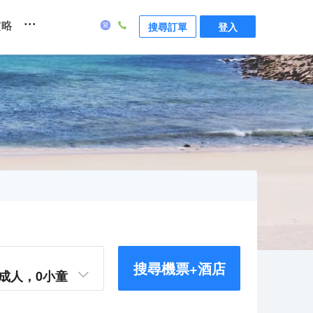
...
攻略
搜尋訂單
登入
搜尋機票+酒店
成人，
0
小童