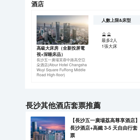
酒店
人數上限&床型
最多2人
1張大床
高級大床房（全新投屏電
視+深睡床品）
長沙五一廣場芙蓉中路高空亞
朵酒店
(Atour Hotel Changsha
Wuyi Square FuRong Middle
Road High-floor)
長沙
其他酒店套票推薦
【長沙五一廣場荔高尊享酒店】
長沙酒店+高鐵 3-5 天自由行套
票