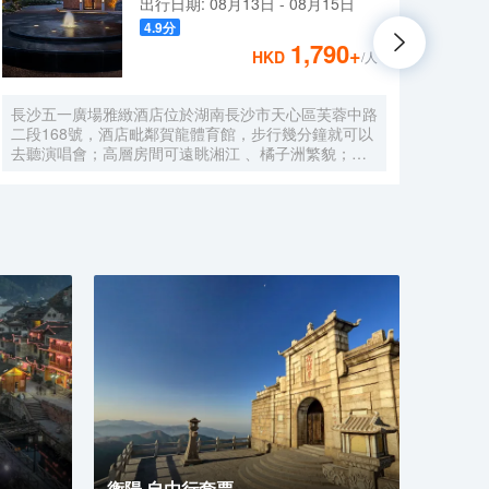
出行日期:
08月13日
-
08月15日
4.9
分
1,790
+
HKD
/人
長沙五一廣場雅緻酒店位於湖南長沙市天心區芙蓉中路
酒店
二段168號，酒店毗鄰賀龍體育館，步行幾分鐘就可以
適的
去聽演唱會；高層房間可遠眺湘江 、橘子洲繁貌；酒
洲頭”
店在設計上融入了天心閣長沙古城牆相關文化元素，也
可打
在服務上追求星級體驗標準，力求為客人提供獨特的住
蒲鄰
宿體驗，擁有多功能宴會廳、餐廳、會議室及健身房，
建築
帶給您視覺、味覺及和運動的雙重享受。酒店設施設備
齊全 ，各類房間面積40㎡以上，城市美景盡收眼底 。
小奢於居，大奢於心，以形 、 味 、 聲的立體構建傳
遞養生智慧 ， 這就是雅緻品牌酒店的東方生活哲學，
更為每一個在城市中漂泊奔忙的心靈 ， 營造尊貴、養
心生活空間 ， 為客人提供大隱於市的度假體驗。
衡陽 自由行套票