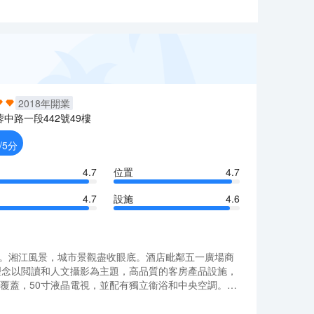
2018
年開業
蓉中路一段442號49樓
/5分
4.7
位置
4.7
4.7
設施
4.6
層。湘江風景，城市景觀盡收眼底。酒店毗鄰五一廣場商
念以閲讀和人文攝影為主題，高品質的客房產品設施，
I覆蓋，50寸液晶電視，並配有獨立衞浴和中央空調。酒
層。湘江風景，城市景觀盡收眼底。酒店毗鄰五一廣場商
念以閲讀和人文攝影為主題，高品質的客房產品設施，