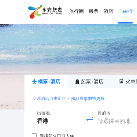
旅行團
機票
酒店
自由行
機票+酒店
船票+酒店
火車
出發地
目的地
選擇部分日期入住