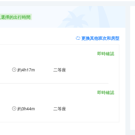
康生活方式。客房均採用普蘭特系列優質床品，100M高速光纖，全WIF
人選擇的出行時間
更換其他班次和房型
即時確認
約
4h17m
二等座
即時確認
約
3h44m
二等座