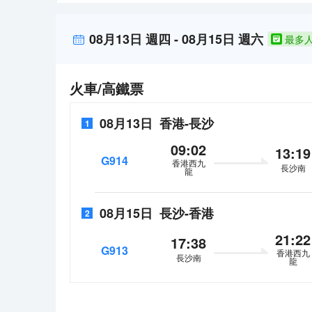
細緻温馨的服務，帶給您“自然、靜謐、温暖、樸實”的健
店地下停車場擁有1000餘個車位，讓您放心自駕出行。
08月13日
週四
-
08月15日
週六
最多
火車/高鐵票
08月13日
香港
-
長沙
1
09:02
13:19
G914
香港西九
長沙南
龍
08月15日
長沙
-
香港
2
21:22
17:38
G913
香港西九
長沙南
龍