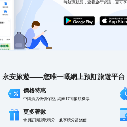
時航班動態，查看旅行資訊，更可享
永安旅遊——您唯一嘅網上預訂旅遊平台
價格特惠
中國酒店低價保證, 網羅17間廉航機票
更多著數
會員訂購賺取積分，兼享積分當錢使