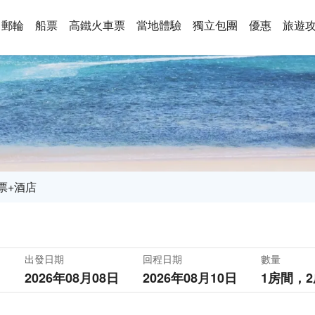
郵輪
船票
高鐵火車票
當地體驗
獨立包團
優惠
旅遊
票+酒店
出發日期
回程日期
數量
2026年08月08日
2026年08月10日
1房間，
2