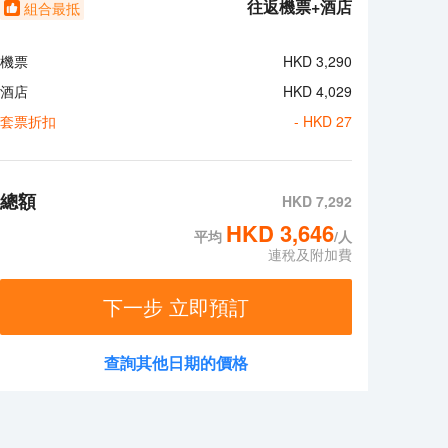
往返機票+酒店
組合最抵
機票
HKD
3,290
酒店
HKD
4,029
套票折扣
- HKD
27
總額
HKD
7,292
HKD
3,646
平均
/人
連稅及附加費
下一步 立即預訂
查詢其他日期的價格