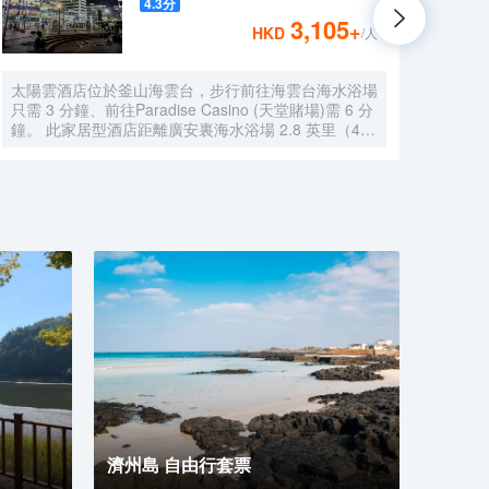
4.3
分
3,105
+
HKD
/人
太陽雲酒店位於釜山海雲台，步行前往海雲台海水浴場
釜山
只需 3 分鐘、前往Paradise Casino (天堂賭場)需 6 分
Mar
鐘。 此家居型酒店距離廣安裏海水浴場 2.8 英里（4.5
店距離
公里），距離樂天百貨公司釜山主要分店 7.5 英里
山國際
（12 公里）。 您可充分利用健身中心和季節性開放的
的 S
室外游泳池等度假設施。此酒店還提供免費 WiFi、遊
場瀟
樂廳/遊戲室和現場救生員。 在太陽雲酒店，您可以去
神的理
餐廳享用美餐。每天 7:00 至 10:00 提供收費的自助式
賓服務
早餐。 特色服務/設施包括24 小時前台服務、多語言服
擇到L
務和行李寄存。酒店提供免費自助停車。 有 91 間客房
24
提供冰箱和液晶電視；您定能在旅途中找到家的舒適。
有 2
提供免費無線網絡，方便您與朋友保持聯繫；衞星頻道
每天 
可滿足您的娛樂需求。浴室提供淋浴設施、免費洗浴用
務/
品和坐浴桶。便利設施包括迷你吧和電熱水壺；而且每
報紙
天提供客房服務。
接車服
吧；
被和
43
求。
濟州島 自由行套票
浴桶