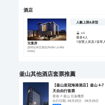
酒店
人數上限&床型
x
4
最多4人
1張雙人床及1張單
兒童房
諾特拉米亞酒店
(Notte La Mia
Hotel)
釜山
其他酒店套票推薦
【釜山皇冠海港酒店】釜山 4-7
天自由行套票
香港
釜山
往返
機票
出行日期:
08月25日
-
08月28日