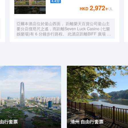
4.4
分
2,972
+
HKD
/人
亞爾本酒店位於釜山西面， 距離樂天百貨公司釜山主
要分店僅咫尺之遙，而距離Seven Luck Casino (七樂
娛樂場)有 6 分鐘步行路程。 此酒店距離BIFF 廣場 4.8
英里（7.7 公里），距離札嘎其水產市場 4.8 英里
（7.7 公里）。 您可到屋頂露台和花園欣賞美景，還可
利用免費 WiFi等服務和設施。此酒店的其他特色包括
禮賓服務和宴會廳。 您可以到Lounge享用一頓美餐，
或者去酒店的咖啡館吃些點心。每天 07:00 至 10:00
提供收費的當地美食早餐。 特色服務/設施包括大堂免
費報紙、24 小時前台服務和多語言服務。酒店提供免
費自助停車。 有 159 間客房提供冰箱和平板電視；您
定能在旅途中找到家的舒適。您的卧床備有羽絨被和高
檔床上用品。提供免費無線網絡，方便您與朋友保持聯
繫；有線頻道可滿足您的娛樂需求。配備淋浴設施的私
人浴室提供大花灑淋浴噴頭和坐浴桶。
自由行套票
清州 自由行套票