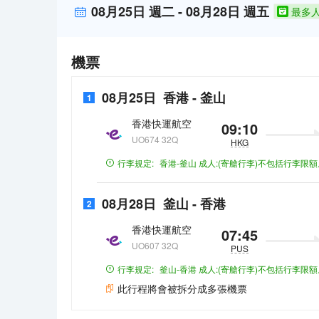
08月25日
週二
-
08月28日
週五
最多
機票
08月25日
香港
-
釜山
1
香港快運航空
09:10
UO674 32Q
HKG
行李規定:
香港-釜山
成人:(寄艙行李)不包括行李限
08月28日
釜山
-
香港
2
香港快運航空
07:45
UO607 32Q
PUS
行李規定:
釜山-香港
成人:(寄艙行李)不包括行李限
此行程將會被拆分成多張機票