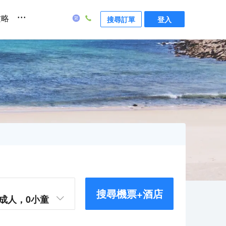
...
攻略
搜尋訂單
登入
搜尋機票+酒店
成人，
0
小童