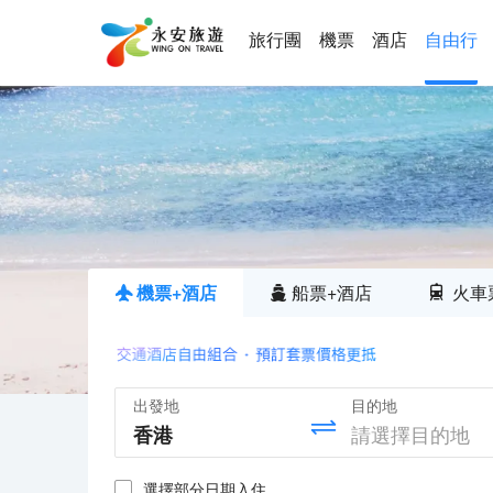
旅行團
機票
酒店
自由行
機票+酒店
船票+酒店
火車
出發地
目的地
選擇部分日期入住