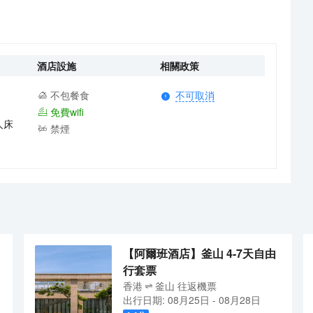
酒店設施
相關政策
不包餐食
不可取消
免費wifi
人床
禁煙
【阿爾班酒店】釜山 4-7天自由
行套票
香港
釜山
往返
機票
出行日期:
08月25日
-
08月28日