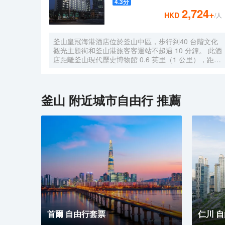
4.3
分
2,724
+
HKD
/人
釜山皇冠海港酒店位於釜山中區，步行到40 台階文化
觀光主題街和釜山港旅客客運站不超過 10 分鐘。 此酒
店距離釜山現代歷史博物館 0.6 英里（1 公里），距離
釜山塔 0.7 英里（1.1 公里）。 您可充分利用健身中心
等度假設施，此外還有免費 WiFi和禮賓服務等。 您可
以到餐廳享用一頓美餐；也可去酒店的咖啡館吃些點
心。您可以到酒吧/酒廊，點一杯喜歡的飲品，暢飲一
釜山
附近城市自由行 推薦
番。每天 06:30 至 09:00 提供收費的自助式早餐。 特
色服務/設施包括免費高速有線上網、24 小時商務中心
和乾洗/洗衣服務。酒店提供免費自助停車。 有 500 間
空調客房提供冰箱和液晶電視；您定能在旅途中找到家
的舒適。提供免費有線和無線上網。浴室提供浴缸或淋
浴、免費洗浴用品和吹風機。便利設施包括電話，以及
可存放筆記本電腦的保險箱和免費瓶裝水。
首爾 自由行套票
仁川 