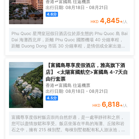
香港
富國島
往返
機票
出行日期:
08月18日
-
08月21日
4.6
分
4,845
+
HKD
/人
Phu Quoc 星灣皇冠假日酒店位於原生態的 Phu Quoc 島 Bai
Dai 海灘西北岸，距離 Phu Quoc 國際機場 40 分鐘車程，
距離 Duong Dong 市區 30 分鐘車程，是情侶或全家出遊的
理想目的地。度假村配有 308 間精美的客房、套房和別墅，
提供兩項特色就餐體驗、水療、先進的健身設備以及定製化
的聚會和活動設施.
【富國島尊享度假酒店，雅高旗下酒
店】 <太陽富國航空>富國島 4-7天自
由行套票
香港
富國島
往返
機票
出行日期:
08月18日
-
08月21日
4.5
分
6,818
+
HKD
/人
富國尊享度假村飯店崇尚自然舒適，是一處寧靜祥和之所，
您可以盡情放鬆和享受。飯店坐落在半島的海灘、丘陵和岩
石之中，擁有 215 棟別墅。每棟別墅都配有私人游泳池，設
有大起居室和餐廳以及寬敞的小廚房，坐擁迷人的海景。