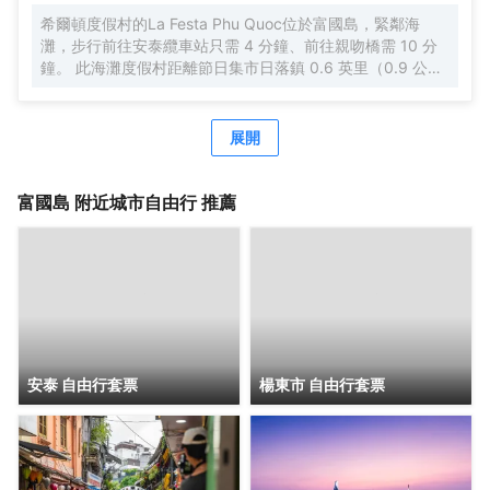
希爾頓度假村的La Festa Phu Quoc位於富國島，緊鄰海
灘，步行前往安泰纜車站只需 4 分鐘、前往親吻橋需 10 分
鐘。 此海灘度假村距離節日集市日落鎮 0.6 英里（0.9 公
里），距離聖保羅海灘 4.8 英里（7.7 公里）。 您可到 SPA
慰勞一下自己，這裏提供按摩、身體護理和麪部護理。
展開
富國島
附近城市自由行 推薦
安泰 自由行套票
楊東市 自由行套票