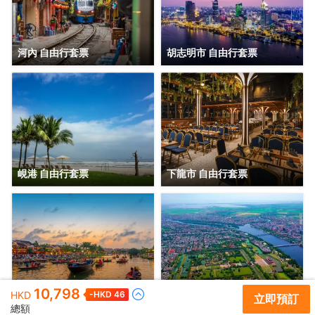
河內 自由行套票
胡志明市 自由行套票
峴港 自由行套票
下龍市 自由行套票
10,798
會安 自由行套票
順化 自由行套票
HKD
-HKD
46
立即預訂
總額