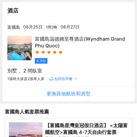
酒店
08月25日
08月27日
富國島
1
間
2
晚
富國島温德姆至尊酒店
(Wyndham Grand
Phu Quoc)
4.3
分
別墅， 2 間臥室
1張特大床及2張單人床
包四份早餐
更換其他
航班
和房型
富國島
人氣套票推薦
【富國島星灣皇冠假日酒店】 <太陽富
國航空>富國島 4-7天自由行套票