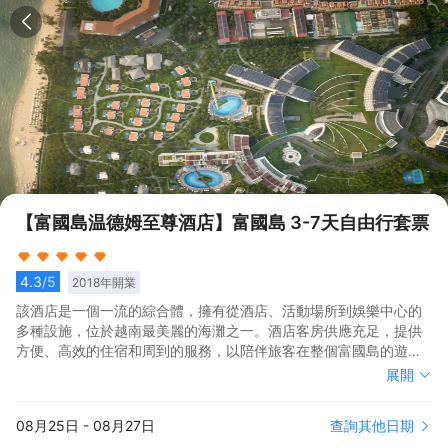
【富國島温德姆至尊酒店】富國島 3-7天自由行套票
4.3
/5
2018
年開業
該酒店是一個一流的綜合體，擁有從酒店、活動場所到娛樂中心的
多種設施，位於越南最美麗的海灘之一。酒店客房供應充足，提供
方便、高效的住宿和周到的服務，以陪伴旅客在整個富國島的遊
覽，特別是對於有孩子的家庭。
該酒店是一個一流的綜合體，擁有從酒店、活動場所到娛樂中心的
展開
多種設施，位於越南最美麗的海灘之一。酒店客房供應充足，提供
方便、高效的住宿和周到的服務，以陪伴旅客在整個富國島的遊
查詢其他日期
08月25日
-
08月27日
覽，特別是對於有孩子的家庭。