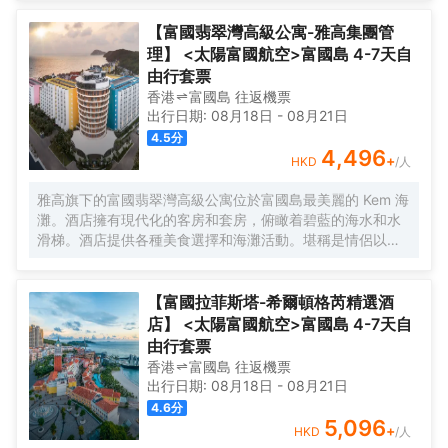
【富國翡翠灣高級公寓-雅高集團管
理】 <太陽富國航空>富國島 4-7天自
由行套票
香港
富國島
往返
機票
出行日期:
08月18日
-
08月21日
4.5
分
4,496
+
HKD
/人
雅高旗下的富國翡翠灣高級公寓位於富國島最美麗的 Kem 海
灘。酒店擁有現代化的客房和套房，俯瞰着碧藍的海水和水
滑梯。酒店提供各種美食選擇和海灘活動。堪稱是情侶以及
攜家人一起旅行者的完美度假勝地。
【富國拉菲斯塔-希爾頓格芮精選酒
店】 <太陽富國航空>富國島 4-7天自
由行套票
香港
富國島
往返
機票
出行日期:
08月18日
-
08月21日
4.6
分
5,096
+
HKD
/人