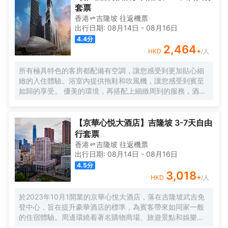
套票
香港
吉隆坡
往返
機票
出行日期:
08月14日
-
08月16日
4.4
分
2,464
+
HKD
/人
所有極具特色的客房都配備有空調，讓您感受到更加貼心細
緻的入住體驗。浴室內提供拖鞋和吹風機，讓您感受到賓至
如歸的享受。 優美的環境，再搭配上細緻周到的服務，酒店
的休閒區定能滿足您的品質需求。酒店設有24小時前台諮詢
服務，為下榻至此的您提供最貼心的行程安排。
【京華心悦大酒店】吉隆坡 3-7天自由
行套票
香港
吉隆坡
往返
機票
出行日期:
08月14日
-
08月16日
4.5
分
3,018
+
HKD
/人
於2023年10月1開業的京華心悅大酒店，落在吉隆坡武吉免
登中心，旨在提升豪華酒店的標準，為賓客帶來如同家一般
的住宿體驗。周邊環繞着著名購物商場、旅遊景點和娛樂中
心，包括柏威年廣場、樂天廣場、劉蝶廣場、LaLaPort武吉