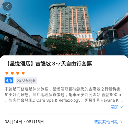
【星悦酒店】吉隆坡 3-7天自由行套票
4
/5
2023
年開業
不論是商務還是休閒旅客，星悅酒店都能讓您的吉隆坡之行變得更
加美好而難忘。酒店地理位置優越，駕車至安邦公園站 僅需800m
。旅客們會發現D'Care Spa & Reflexology、阿羅街和Havana Kl距
離酒店都不遠。酒店對客房的裝飾十分考究，每間設施齊全的客房
不論是商務還是休閒旅客，星悅酒店都能讓您的吉隆坡之行變得更
展開
都配備有空調。有飲水需求的旅客，酒店還為您提供了瓶裝水。除
加美好而難忘。酒店地理位置優越，駕車至安邦公園站 僅需800m
此之外，配備有拖鞋和24小時熱水的浴室是您消除一天疲勞的好地
。旅客們會發現D'Care Spa & Reflexology、阿羅街和Havana Kl距
查詢其他日期
08月14日
-
08月16日
方。在空閒的時候，去酒吧喝杯飲品放鬆一下是不錯的選擇。如果
離酒店都不遠。酒店對客房的裝飾十分考究，每間設施齊全的客房