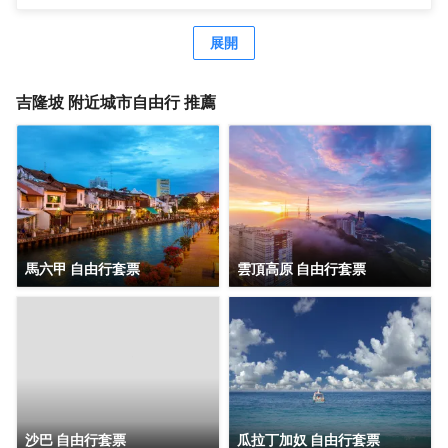
免登城中城和亞羅街美食街。不僅是賓客體驗吉隆坡活力的
理想地點，更是融合了住宿便利與家的熟悉感。 酒店備有
展開
428間精心設計的客房，提供8種房型，融入了現代優雅、舒
適和精緻傢俱、本土文化元素，以及適合兒童的設施，傳達
「每間客房都是家」的温馨體驗。 位於酒店4樓的休閒設
吉隆坡
附近城市自由行 推薦
施，提供有默迪卡118大樓做背景的寬敞戶外泳池、24小時
健身中心，以及即將營業的水療中心。為了照顧家庭賓客的
需求，Bintang Playhouse提供了安全且互動性強的空間，供
孩子們學習玩樂，更引進了大馬定製的多感官室。這個創新
空間經過精心設計，有助兒童感官發展。
馬六甲 自由行套票
雲頂高原 自由行套票
沙巴 自由行套票
瓜拉丁加奴 自由行套票