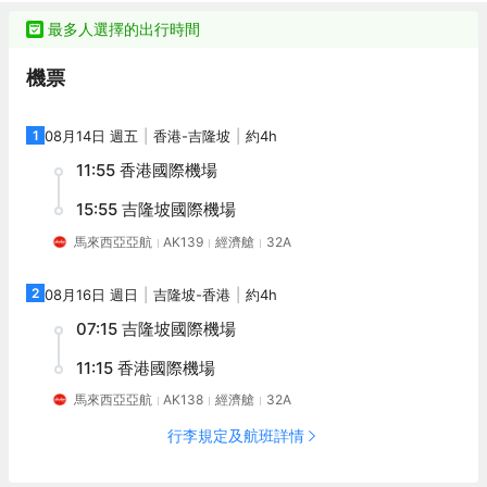
旅客想在自己的房間舒適的用餐，酒店可提供客房服務。若是覺得
都配備有空調。有飲水需求的旅客，酒店還為您提供了瓶裝水。除
酒店的餐飲無法滿足您挑剔的味蕾，附近香蘭葉（麪包甜點）的香
此之外，配備有拖鞋和24小時熱水的浴室是您消除一天疲勞的好地
最多人選擇的出行時間
蘭葉蛋奶煎糕、Nobu（日本料理）的Black Cod With Miso和
方。在空閒的時候，去酒吧喝杯飲品放鬆一下是不錯的選擇。如果
Restoran Rebung Chef Ismail（東南亞菜）的亞參叻沙或許能勾起
旅客想在自己的房間舒適的用餐，酒店可提供客房服務。若是覺得
機票
您的食慾。酒店種類繁多的休閒設施能為每一位下榻於此的您創造
酒店的餐飲無法滿足您挑剔的味蕾，附近香蘭葉（麪包甜點）的香
多元化的休閒空間，這其中包括按摩室和室外泳池。酒店的會議廳
蘭葉蛋奶煎糕、Nobu（日本料理）的Black Cod With Miso和
將熱情的服務與專業的素質完美地結合在一起。客人如需兌換貨
Restoran Rebung Chef Ismail（東南亞菜）的亞參叻沙或許能勾起
1
08月14日 週五
香港
-
吉隆坡
約4h
幣，酒店會為您提供外幣兌換服務。
您的食慾。酒店種類繁多的休閒設施能為每一位下榻於此的您創造
11:55
香港國際機場
多元化的休閒空間，這其中包括按摩室和室外泳池。酒店的會議廳
將熱情的服務與專業的素質完美地結合在一起。客人如需兌換貨
15:55
吉隆坡國際機場
幣，酒店會為您提供外幣兌換服務。
馬來西亞亞航
AK139
經濟艙
32A
2
08月16日 週日
吉隆坡
-
香港
約4h
07:15
吉隆坡國際機場
11:15
香港國際機場
馬來西亞亞航
AK138
經濟艙
32A
行李規定及航班詳情