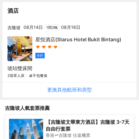
酒店
08月14日
08月16日
吉隆坡
1
間
2
晚
星悦酒店
(Starus Hotel Bukit Bintang)
4
分
琥珀雙床間
2張單人床
不包餐食
更換其他
航班
和房型
吉隆坡
人氣套票推薦
【吉隆坡文華東方酒店】吉隆坡 3-7天
自由行套票
香港
吉隆坡
往返
機票