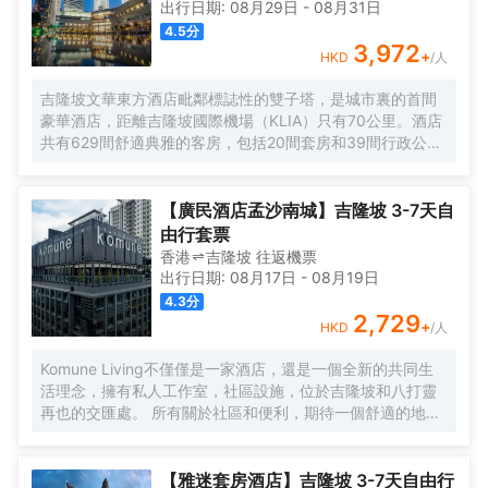
出行日期:
08月29日
-
08月31日
4.5
分
3,972
+
HKD
/人
吉隆坡文華東方酒店毗鄰標誌性的雙子塔，是城市裏的首間
豪華酒店，距離吉隆坡國際機場（KLIA）只有70公里。酒店
共有629間舒適典雅的客房，包括20間套房和39間行政公
寓，房內設施齊全，客人能俯瞰公園，並欣賞令人印象深刻
的城市天際線景觀。酒店的行政樓層更加豪華和舒適，共提
供146間客房和20間套房，客人可專享文華東方會行政貴賓
【廣民酒店孟沙南城】吉隆坡 3-7天自
廊設施的優待。客人可以在房內免費上網。酒店內的餐飲和
由行套票
酒吧令人更加難忘。客人可以在酒店的7間餐廳，酒吧和休息
香港
吉隆坡
往返
機票
室盡情享受或舉辦慶祝活動。酒店設有豐富的會議和宴會設
出行日期:
08月17日
-
08月19日
施，包括一個可容納1,800位賓客的無柱式大宴會廳，鑽石宴
4.3
分
會廳也可容納500位客人。酒店的16個功能室都配備了可用
2,729
+
HKD
/人
於研討會，國際會議，展覽，婚禮等活動的視聽設備。文華
東方酒店活力俱樂部及水療中心為賓客提供一個寧靜的氛
Komune Living不僅僅是一家酒店，還是一個全新的共同生
圍，完善的健身設備和一流的温泉理療。客人可以在酒店游
活理念，擁有私人工作室，社區設施，位於吉隆坡和八打靈
泳池內暢遊，欣賞KLCC公園如畫般的風景。
再也的交匯處。 所有關於社區和便利，期待一個舒適的地方
休息，獨特的社區活動，以及空間，讓您獲得靈感。 入住數
月或住宿幾晚，Komune Living是您的家，只要您需要。不
僅僅是逗留，找到一種生活，工作和娛樂的生活方式。
【雅迷套房酒店】吉隆坡 3-7天自由行