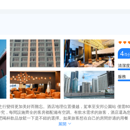
4
/5
清潔度
服務
加美好而難忘。酒店地理位置優越，駕車至安邦公園站 僅需800m 。旅客們會
十分考究，每間設施齊全的客房都配備有空調。有飲水需求的旅客，酒店還為
吧喝杯飲品放鬆一下是不錯的選擇。如果旅客想在自己的房間舒適的用餐
日本料理）的Black Cod With Miso和Restoran Rebung 
加美好而難忘。酒店地理位置優越，駕車至安邦公園站 僅需800m 。旅客們會
展開
創造多元化的休閒空間，這其中包括按摩室和室外泳池。酒店的會議廳將
十分考究，每間設施齊全的客房都配備有空調。有飲水需求的旅客，酒店還為