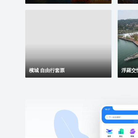
檳城 自由行套票
浮羅交