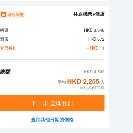
，酒店可提供客房服務。若是覺得酒店的餐飲無法滿足
Chef Ismail（東南亞菜）的亞參叻沙或許能勾起您的食
往返機票+酒店
組合最抵
熱情的服務與專業的素質完美地結合在一起。客人如需
機票
HKD
3,848
酒店
HKD
672
套票折扣
- HKD
11
總額
HKD
4,509
HKD
2,255
平均
/人
連稅及附加費
下一步 立即預訂
查詢其他日期的價格