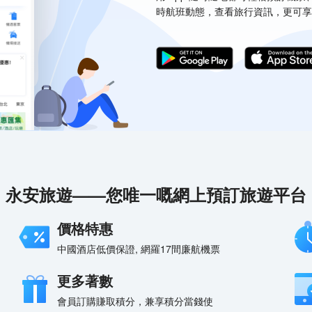
時航班動態，查看旅行資訊，更可享
永安旅遊——您唯一嘅網上預訂旅遊平台
價格特惠
中國酒店低價保證, 網羅17間廉航機票
更多著數
會員訂購賺取積分，兼享積分當錢使