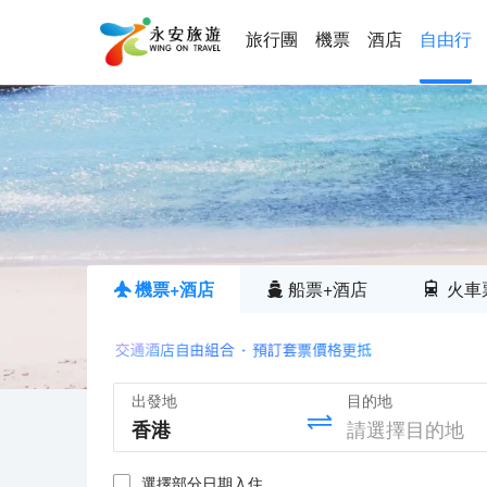
旅行團
機票
酒店
自由行
機票+酒店
船票+酒店
火車
出發地
目的地
選擇部分日期入住