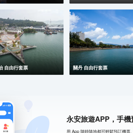
怡 自由行套票
關丹 自由行套票
永安旅遊APP，手
用 App 隨時隨地都可輕鬆預訂機