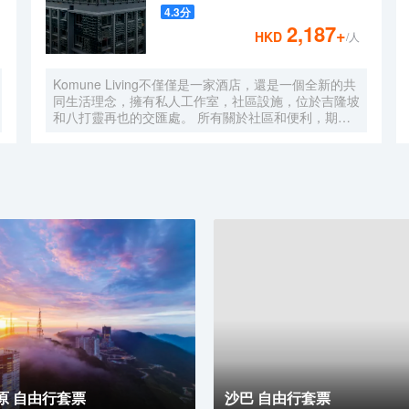
4.3
分
2,187
+
HKD
/人
Komune Living不僅僅是一家酒店，還是一個全新的共
同生活理念，擁有私人工作室，社區設施，位於吉隆坡
和八打靈再也的交匯處。 所有關於社區和便利，期待
一個舒適的地方休息，獨特的社區活動，以及空間，讓
您獲得靈感。 入住數月或住宿幾晚，Komune Living是
您的家，只要您需要。不僅僅是逗留，找到一種生活，
工作和娛樂的生活方式。
原 自由行套票
沙巴 自由行套票