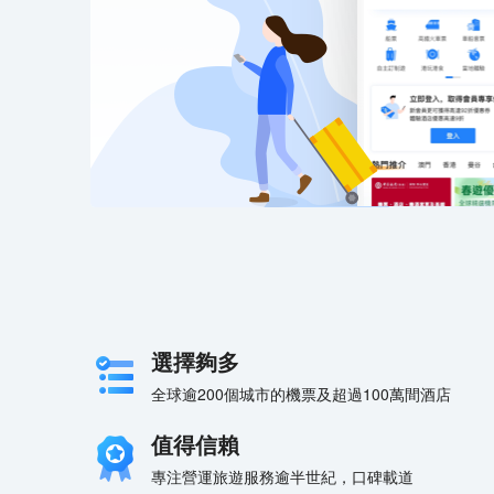
選擇夠多
全球逾200個城市的機票及超過100萬間酒店
值得信賴
專注營運旅遊服務逾半世紀，口碑載道