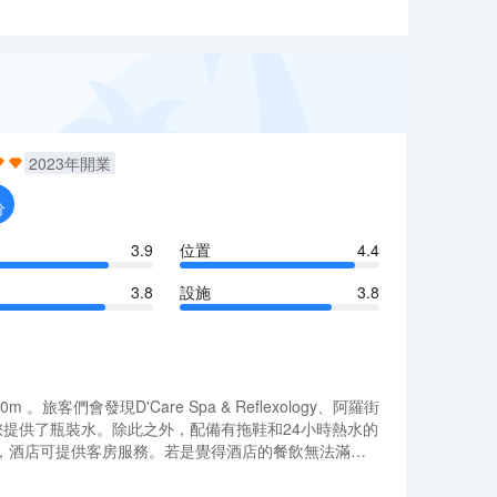
2023
年開業
分
3.9
位置
4.4
3.8
設施
3.8
發現D'Care Spa & Reflexology、阿羅街
您提供了瓶裝水。除此之外，配備有拖鞋和24小時熱水的
，酒店可提供客房服務。若是覺得酒店的餐飲無法滿足
Chef Ismail（東南亞菜）的亞參叻沙或許能勾起您的食
發現D'Care Spa & Reflexology、阿羅街
熱情的服務與專業的素質完美地結合在一起。客人如需
您提供了瓶裝水。除此之外，配備有拖鞋和24小時熱水的