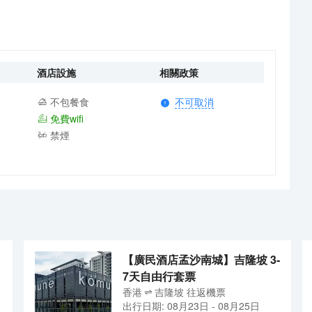
酒店設施
相關政策
不包餐食
不可取消
免費wifi
禁煙
【廣民酒店孟沙南城】吉隆坡 3-
7天自由行套票
香港
吉隆坡
往返
機票
出行日期:
08月23日
-
08月25日