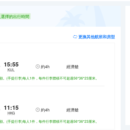
吧喝杯飲品放鬆一下是不錯的選擇。如果旅客想在自己的房間舒適的用餐
日本料理）的Black Cod With Miso和Restoran Rebung 
人選擇的出行時間
創造多元化的休閒空間，這其中包括按摩室和室外泳池。酒店的會議廳將
更換其他航班和房型
15:55
約
4h
經濟艙
KUL
額。(手提行李)每人1件，每件行李體積不可超過56*36*23厘米。
11:15
約
4h
經濟艙
HKG
額。(手提行李)每人1件，每件行李體積不可超過56*36*23厘米。