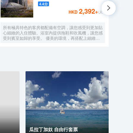
4.4
分
2,392
+
HKD
/人
所有極具特色的客房都配備有空調，讓您感受到更加貼
於20
心細緻的入住體驗。浴室內提供拖鞋和吹風機，讓您感
吉免
受到賓至如歸的享受。 優美的環境，再搭配上細緻周
同家
到的服務，酒店的休閒區定能滿足您的品質需求。酒店
景點
設有24小時前台諮詢服務，為下榻至此的您提供最貼
場、L
心的行程安排。
是賓
利與
供8
文化
家」
迪卡
心，
求，B
間，
室。
瓜拉丁加奴 自由行套票