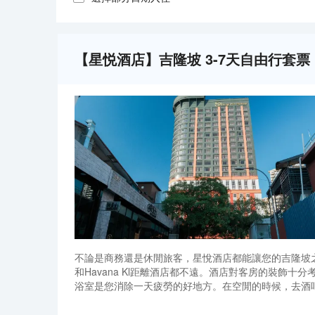
【星悦酒店】吉隆坡 3-7天自由行套票
不論是商務還是休閒旅客，星悅酒店都能讓您的吉隆坡之行變得更
和Havana Kl距離酒店都不遠。酒店對客房的裝飾
浴室是您消除一天疲勞的好地方。在空閒的時候，去酒
您挑剔的味蕾，附近香蘭葉（麪包甜點）的香蘭葉蛋奶煎糕、Nobu（
不論是商務還是休閒旅客，星悅酒店都能讓您的吉隆坡之行變得更
慾。酒店種類繁多的休閒設施能為每一位下榻於此的您
和Havana Kl距離酒店都不遠。酒店對客房的裝飾