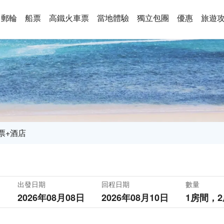
郵輪
船票
高鐵火車票
當地體驗
獨立包團
優惠
旅遊
票+酒店
出發日期
回程日期
數量
2026年08月08日
2026年08月10日
1房間，
2