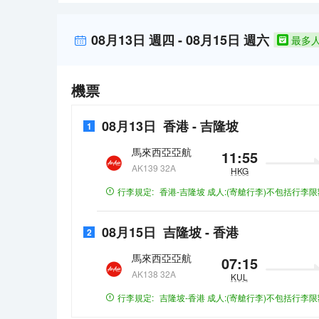
兌換貨幣，酒店會為您提供外幣兌換服務。
浴室是您消除一天疲勞的好地方。在空閒的時候，去酒
您挑剔的味蕾，附近香蘭葉（麪包甜點）的香蘭葉蛋奶煎糕、Nobu（
08月13日
週四
-
08月15日
週六
最多
慾。酒店種類繁多的休閒設施能為每一位下榻於此的您
兌換貨幣，酒店會為您提供外幣兌換服務。
機票
08月13日
香港
-
吉隆坡
1
馬來西亞亞航
11:55
AK139 32A
HKG
行李規定:
香港-吉隆坡
成人:(寄艙行李)不包括行李限
08月15日
吉隆坡
-
香港
2
馬來西亞亞航
07:15
AK138 32A
KUL
行李規定:
吉隆坡-香港
成人:(寄艙行李)不包括行李限