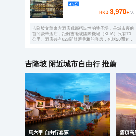
4.5
分
3,970
+
HKD
/人
吉隆坡文華東方酒店毗鄰標誌性的雙子塔，是城市裏的
首間豪華酒店，距離吉隆坡國際機場（KLIA）只有70
公里。酒店共有629間舒適典雅的客房，包括20間套房
和39間行政公寓，房內設施齊全，客人能俯瞰公園，
並欣賞令人印象深刻的城市天際線景觀。酒店的行政樓
層更加豪華和舒適，共提供146間客房和20間套房，客
人可專享文華東方會行政貴賓廊設施的優待。客人可以
吉隆坡
附近城市自由行 推薦
在房內免費上網。酒店內的餐飲和酒吧令人更加難忘。
客人可以在酒店的7間餐廳，酒吧和休息室盡情享受或
舉辦慶祝活動。酒店設有豐富的會議和宴會設施，包括
一個可容納1,800位賓客的無柱式大宴會廳，鑽石宴會
廳也可容納500位客人。酒店的16個功能室都配備了可
用於研討會，國際會議，展覽，婚禮等活動的視聽設
備。文華東方酒店活力俱樂部及水療中心為賓客提供一
個寧靜的氛圍，完善的健身設備和一流的温泉理療。客
人可以在酒店游泳池內暢遊，欣賞KLCC公園如畫般的
風景。
馬六甲 自由行套票
雲頂高