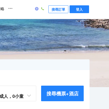
...
攻略
搜尋訂單
登入
搜尋機票+酒店
成人，
0
小童