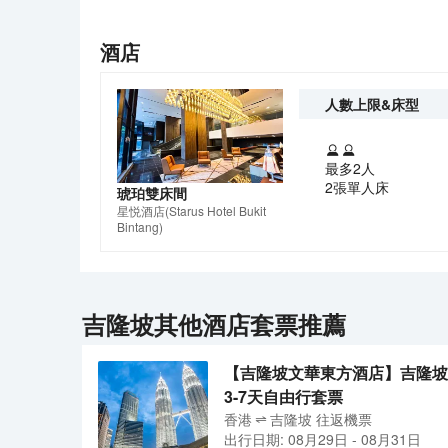
酒店
人數上限&床型
最多2人
2張單人床
琥珀雙床間
星悦酒店
(Starus Hotel Bukit
Bintang)
吉隆坡
其他酒店套票推薦
【吉隆坡文華東方酒店】吉隆坡
3-7天自由行套票
香港
吉隆坡
往返
機票
出行日期:
08月29日
-
08月31日